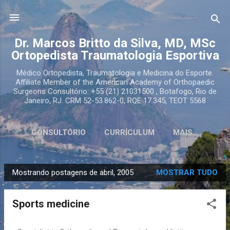
Pular para o conteúdo principal
Dr. Marcos Britto da Silva, MD, MSc
Ortopedista Traumatologia Esportiva
Médico Ortopedista, Traumatologia e Medicina do Esporte.
Affiliate Member of the American Academy of Orthopaedic
Surgeons Consultório: +55 (21) 21031500 , Botafogo, Rio de
Janeiro, RJ. CRM 52-53.862-0, RQE 17.345, TEOT 5568
CONSULTÓRIO
CURRÍCULUM
MAIS…
Mostrando postagens de abril, 2005
MOSTRAR TUDO
P
o
Sports medicine
s
t