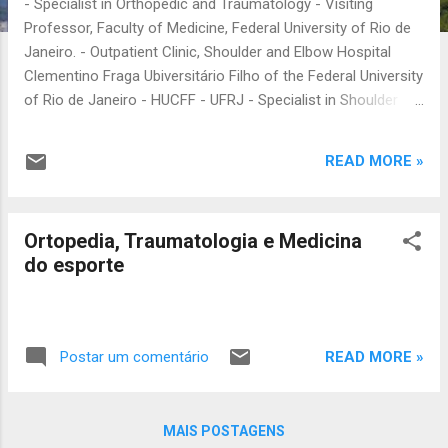
a
- Specialist in Orthopedic and Traumatology - Visiting
Professor, Faculty of Medicine, Federal University of Rio de
g
Janeiro. - Outpatient Clinic, Shoulder and Elbow Hospital
e
Clementino Fraga Ubiversitário Filho of the Federal University
n
of Rio de Janeiro - HUCFF - UFRJ - Specialist in Shoulder
s
Surgery by Clinique Junenet - Paris. - Professor at the Post
Graduate Medical Institute Carlos Chagas. - Professor,
READ MORE »
Coordinator of the League of Orthopaedics and Sports
Medicine Student of Medicine at UFRJ. - Member of SBOT -
(Brazilian Society of Orthopedics and Traumatology) -
Ortopedia, Traumatologia e Medicina
Member of SBTO - (Brazilian Society of Orthopedic Trauma)
do esporte
- - Master of Science Medicine, Faculty of Medicine of UFRJ
- International Member AAOS - American Academy of
Orthopaedic Surgeons. - International Member - THE
ALUMNI Association - - International Member: The
READ MORE »
Postar um comentário
Fédération Internationale de Médecine du Sport (FIMS) /
International Federation of Sports Medicine
(http://www.fims.org)
MAIS POSTAGENS