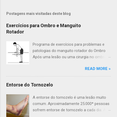
Postagens mais visitadas deste blog
Exercícios para Ombro e Manguito
Rotador
Programa de exercícios para problemas e
patologias do manguito rotador do Ombro
Após uma lesão ou uma cirurgia no ombro a
fisioterapia é uma etapa importante da
READ MORE »
recuperação, um programa de
condicionamento físico e exercícios vai
ajudá-lo a retornar às atividades diárias e
Entorse do Tornozelo
desfrutar de um estilo de vida mais ativo e
saudável. Um programa de condicionamento
A entorse do tornozelo é uma lesão muito
bem estruturada também ajudará a retornar
comum. Aproximadamente 25.000* pessoas
aos esportes e outras atividades recreativas.
sofrem entorse de tornozelo a cada dia. A
Este é um programa de condicionamento
entorse de tornozelo pode acontecer em os