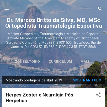
Pular para o conteúdo principal
Dr. Marcos Britto da Silva, MD, MSc
Ortopedista Traumatologia Esportiva
Médico Ortopedista, Traumatologia e Medicina do Esporte.
Affiliate Member of the American Academy of Orthopaedic
Surgeons Consultório: +55 (21) 21031500 , Botafogo, Rio de
Janeiro, RJ. CRM 52-53.862-0, RQE 17.345, TEOT 5568
CONSULTÓRIO
CURRÍCULUM
MAIS…
Mostrando postagens de abril, 2019
MOSTRAR TUDO
P
o
Herpes Zoster e Neuralgia Pós
s
Herpética
t