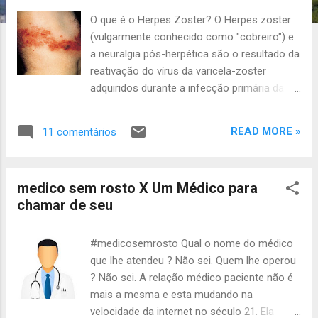
a
O que é o Herpes Zoster? O Herpes zoster
g
(vulgarmente conhecido como "cobreiro") e
e
a neuralgia pós-herpética são o resultado da
n
reativação do vírus da varicela-zoster
s
adquiridos durante a infecção primária da
varicela ou catapora. Quais os fatores de
risco para o surgimento do Herpes Zoster?
READ MORE »
11 comentários
Considerando que a varicela é geralmente
uma doença da infância, herpes zoster e a
neuralgia pós-herpética se tornam mais
medico sem rosto X Um Médico para
comum com o aumento da idade. Fatores
chamar de seu
que diminuem a função imunológica, como
a infecção pelo vírus da imunodeficiência
humana, quimioterapia, neoplasias e uso
#medicosemrosto Qual o nome do médico
crônico de corticosteróides e até mesmo
que lhe atendeu ? Não sei. Quem lhe operou
queda da imunidade devido a um período
? Não sei. A relação médico paciente não é
mais conturbado da vida podem aumentar o
mais a mesma e esta mudando na
risco de desenvolver herpes zoster. O que
velocidade da internet no século 21. Ela