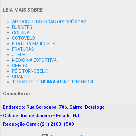
junho
1
- LEIA MAIS SOBRE
2006
1
ARTROSE E DOENÇAS ORTOPÉDICAS
dezembro
1
BURSITES
COLUNA
2007
2
COTOVELO
FRATURA EM IDOSOS
novembro
1
FRATURAS
JOELHO
dezembro
1
MEDICINA ESPORTIVA
OMBRO
2009
6
PÉ E TORNOZELO
QUADRIL
agosto
1
TENDINITE, TENDINOPATIA E TENDINOSE
novembro
4
- Consultório
dezembro
1
- Endereço: Rua Sorocaba, 706, Bairro: Botafogo
2010
49
- Cidade: Rio de Janeiro - Estado: RJ.
janeiro
5
- Recepção Geral: (21) 2103-1500
março
2