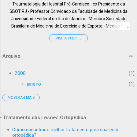
Traumatologia do Hospital Pró-Cardíaco - ex Presidente da
SBOT RJ - Professor Convidado da Faculdade de Medicina da
Universidade Federal do Rio de Janeiro - Membro Sociedade
Brasileira de Medicina do Exercício e do Esporte - Médico do
HUCFF-UFRJ, - International Member American Academy of
VISITAR PERFIL
Orthopaedic Surgeons - Membro da Câmara Técnica de
Ortopedia e Traumatologia do CREMERJ, - Especialista em
Cirurgia do Membro Superior pela Clinique Juvenet - Paris, -
Arquivo
Professor da pós Graduação em Medicina do Instituto Carlos
Chagas, - Professor Coordenador da Liga de Ortopedia e
2000
1
Medicina Esportiva dos alunos de Medicina da UFRJ, - Membro
janeiro
1
Titular da SBOT - ( Sociedade Brasileira de Ortopedia e
Traumatologia), - Membro Titular da SBTO - ( Sociedade
MOSTRAR MAIS
2001
1
Brasileira de Trauma Ortopédico), - Mestre em Medicina pela
Faculdade de Medicina da UFRJ - Internacional Member AO
janeiro
1
ALUMNI - Internacional Member: The Fédération Internationale
- Tratamento das Lesões Ortopédica
2005
3
de Médecine du Sport,(FIMS) - Membro do Comitê de ètica em
Pesquisa HUCFF-UFRJ.
Como encontrar o melhor tratamento para sua lesão
abril
2
ortopédica?