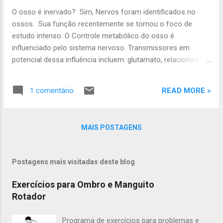
farmacológico, é uma tarefa de grande importância. Quais
O osso é inervado? Sim, Nervos foram identificados no
os desafios para o ortopedista ao tratar a
ossos. Sua função recentemente se tornou o foco de
osteosarcopenia? O problema em abordar essa doença
estudo intenso. O Controle metabólico do osso é
surge da tradição de gerenciar a sarcopenia e a
influenciado pelo sistema nervoso. Transmissores em
osteoporose separadamente. Há também uma falta de
potencial dessa influência incluem: glutamato, relacionado
consenso sobre como chamá-lo (sarco-osteopenia, sarco-
ao gene da calcitonina proteína (CGRP), substância P,
osteoporose, osteo-sarcopenia, osteossa...
peptídeo intestinal vasoativo (VIP), adenilato ciclase
READ MORE »
1 comentário
pituitária ativando polipeptídeo (PACAP), leptina
catecolaminas. Distúrbios do Sistema Nervoso - central ou
periférica - podem ter influência significativa sobre a saúde
MAIS POSTAGENS
e reparação óssea. Esses distúrbios tem potenciais
influências neurais em condições como Osteoporose
consolidação da fratura, osteoartropatia de Charcot,
Postagens mais visitadas deste blog
síndromes de dor músculo-esquelética, ossificação
heterotópica, crescimento e desenvolvimento do
Exercícios para Ombro e Manguito
esqueleto relacionadas à obesidade INTRODUÇÃO Ao
Rotador
presenciarmos um p...
Programa de exercícios para problemas e