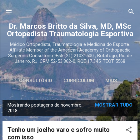
Pular para o conteúdo principal
Dr. Marcos Britto da Silva, MD, MSc
Ortopedista Traumatologia Esportiva
Médico Ortopedista, Traumatologia e Medicina do Esporte.
Affiliate Member of the American Academy of Orthopaedic
Surgeons Consultório: +55 (21) 21031500 , Botafogo, Rio de
Janeiro, RJ. CRM 52-53.862-0, RQE 17.345, TEOT 5568
CONSULTÓRIO
CURRÍCULUM
MAIS…
Mostrando postagens de novembro,
MOSTRAR TUDO
P
2018
o
s
Tenho um joelho varo e sofro muito
t
com isso