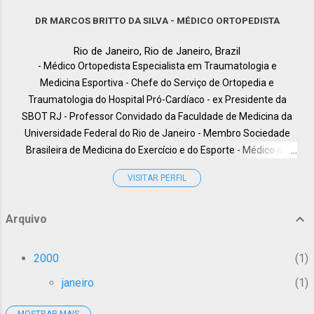
ciatalgia é a dor que começa nas costas e " corre" para a
anelar, que está perto do dedo mindinho. Ele
perna. Qual a origem da dor ciática e da ciatalgia ? A dor
DR MARCOS BRITTO DA SILVA - MÉDICO ORTOPEDISTA
também controla a maioria dos pequenos
ciática é um sintoma de uma compressão neurológica. Essa
músculos na mão que ajuda com
Rio de Janeiro, Rio de Janeiro, Brazil
compressão pode surgir devido a uma compressão alta,
movimentos finos...
- Médico Ortopedista Especialista em Traumatologia e
dentro ainda da coluna lombar, ou mais baixa ao l...
Medicina Esportiva - Chefe do Serviço de Ortopedia e
Traumatologia do Hospital Pró-Cardíaco - ex Presidente da
SBOT RJ - Professor Convidado da Faculdade de Medicina da
Universidade Federal do Rio de Janeiro - Membro Sociedade
Brasileira de Medicina do Exercício e do Esporte - Médico do
HUCFF-UFRJ, - International Member American Academy of
VISITAR PERFIL
Orthopaedic Surgeons - Membro da Câmara Técnica de
Ortopedia e Traumatologia do CREMERJ, - Especialista em
Cirurgia do Membro Superior pela Clinique Juvenet - Paris, -
Arquivo
Professor da pós Graduação em Medicina do Instituto Carlos
Chagas, - Professor Coordenador da Liga de Ortopedia e
2000
1
Medicina Esportiva dos alunos de Medicina da UFRJ, - Membro
janeiro
1
Titular da SBOT - ( Sociedade Brasileira de Ortopedia e
Traumatologia), - Membro Titular da SBTO - ( Sociedade
MOSTRAR MAIS