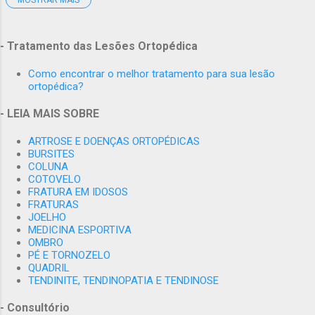
2001
1
Brasileira de Trauma Ortopédico), - Mestre em Medicina pela
Faculdade de Medicina da UFRJ - Internacional Member AO
janeiro
1
ALUMNI - Internacional Member: The Fédération Internationale
- Tratamento das Lesões Ortopédica
2005
3
de Médecine du Sport,(FIMS) - Membro do Comitê de ètica em
Pesquisa HUCFF-UFRJ.
Como encontrar o melhor tratamento para sua lesão
abril
2
ortopédica?
junho
1
- LEIA MAIS SOBRE
2006
1
ARTROSE E DOENÇAS ORTOPÉDICAS
dezembro
1
BURSITES
COLUNA
2007
2
COTOVELO
FRATURA EM IDOSOS
novembro
1
FRATURAS
JOELHO
dezembro
1
MEDICINA ESPORTIVA
OMBRO
2009
6
PÉ E TORNOZELO
QUADRIL
agosto
1
TENDINITE, TENDINOPATIA E TENDINOSE
novembro
4
- Consultório