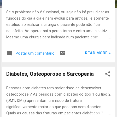
a
g
Se o problema não é funcional, ou seja não irá prejudicar as
e
funções do dia a dia e nem evoluir para artrose, e somente
n
estético ao realizar a cirurgia o paciente pode não ficar
s
satisfeito. Ao operar sai a perna torna e entra uma cicatriz.
Mesmo uma cirurgia bem indicada num paciente com
problema de auto imagem pode não agradar ao paciente,
mesmo com um resultado funcional muito bom. Podemos
READ MORE »
Postar um comentário
imaginar a seguinte situação: - O paciente com alteração da
auto imagem fala após a cirurgia: meu joelho era torno
porém agora ele está horrível com essa cicatriz, parece uma
Diabetes, Osteoporose e Sarcopenia
lacraia tatuada na minha perna! Pode inclusive continuar
sofrendo. Sugiro sempre que o paciente mostre seu joelho
ao ortopedista para saber se há indicação do ponto de vista
Pessoas com diabetes tem maior risco de desenvolver
ortopédico, que em geral irá indicar a cirurgia para melhorar
osteoporose ? As pessoas com diabetes do tipo 1 ou tipo 2
a função e prevenir a artrose no futuro. Porém se o
(DM1, DM2) apresentam um risco de fratura
problema é estético e não tem indicação cirúrgica do ponto
significativamente maior do que pessoas sem diabetes.
de vista funcional uma conversa com um um psicanalista
Quais as causas das fraturas em pacientes diabéticos ?