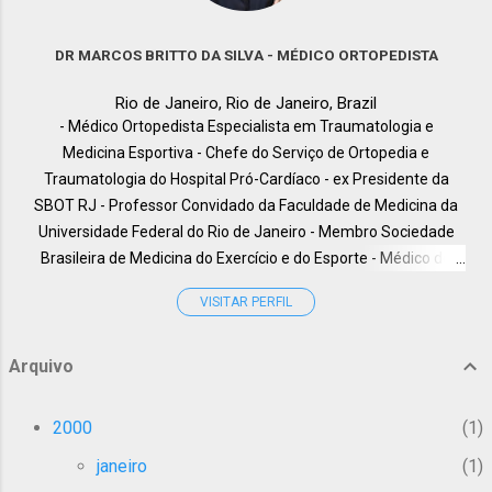
para o dedo mínimo e metade do dedo
ciatalgia é a dor que começa nas costas e " corre" para a
anelar, que está perto do dedo mindinho. Ele
perna. Qual a origem da dor ciática e da ciatalgia ? A dor
DR MARCOS BRITTO DA SILVA - MÉDICO ORTOPEDISTA
também controla a maioria dos pequenos
ciática é um sintoma de uma compressão neurológica. Essa
músculos na mão que ajuda com
Rio de Janeiro, Rio de Janeiro, Brazil
compressão pode surgir devido a uma compressão alta,
movimentos finos...
- Médico Ortopedista Especialista em Traumatologia e
dentro ainda da coluna lombar, ou mais baixa ao l...
Medicina Esportiva - Chefe do Serviço de Ortopedia e
Traumatologia do Hospital Pró-Cardíaco - ex Presidente da
SBOT RJ - Professor Convidado da Faculdade de Medicina da
Universidade Federal do Rio de Janeiro - Membro Sociedade
Brasileira de Medicina do Exercício e do Esporte - Médico do
HUCFF-UFRJ, - International Member American Academy of
VISITAR PERFIL
Orthopaedic Surgeons - Membro da Câmara Técnica de
Ortopedia e Traumatologia do CREMERJ, - Especialista em
Cirurgia do Membro Superior pela Clinique Juvenet - Paris, -
Arquivo
Professor da pós Graduação em Medicina do Instituto Carlos
Chagas, - Professor Coordenador da Liga de Ortopedia e
2000
1
Medicina Esportiva dos alunos de Medicina da UFRJ, - Membro
janeiro
1
Titular da SBOT - ( Sociedade Brasileira de Ortopedia e