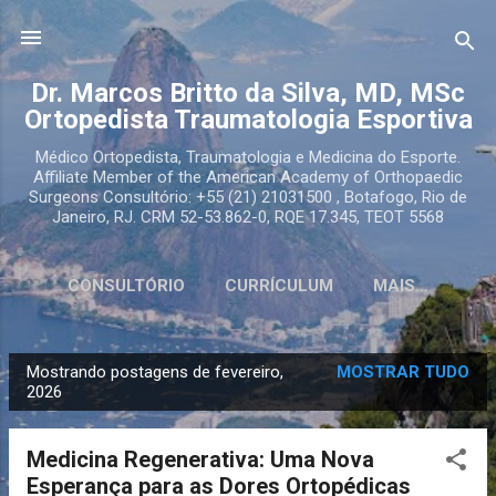
Pular para o conteúdo principal
Dr. Marcos Britto da Silva, MD, MSc
Ortopedista Traumatologia Esportiva
Médico Ortopedista, Traumatologia e Medicina do Esporte.
Affiliate Member of the American Academy of Orthopaedic
Surgeons Consultório: +55 (21) 21031500 , Botafogo, Rio de
Janeiro, RJ. CRM 52-53.862-0, RQE 17.345, TEOT 5568
CONSULTÓRIO
CURRÍCULUM
MAIS…
Mostrando postagens de fevereiro,
MOSTRAR TUDO
P
2026
o
s
Medicina Regenerativa: Uma Nova
t
Esperança para as Dores Ortopédicas