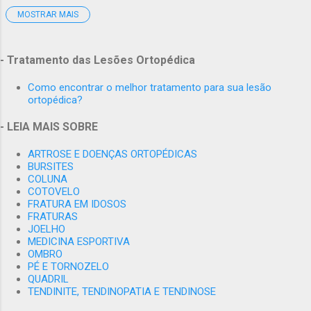
Traumatologia), - Membro Titular da SBTO - ( Sociedade
MOSTRAR MAIS
2001
1
Brasileira de Trauma Ortopédico), - Mestre em Medicina pela
Faculdade de Medicina da UFRJ - Internacional Member AO
janeiro
1
ALUMNI - Internacional Member: The Fédération Internationale
- Tratamento das Lesões Ortopédica
2005
3
de Médecine du Sport,(FIMS) - Membro do Comitê de ètica em
Pesquisa HUCFF-UFRJ.
Como encontrar o melhor tratamento para sua lesão
abril
2
ortopédica?
junho
1
- LEIA MAIS SOBRE
2006
1
ARTROSE E DOENÇAS ORTOPÉDICAS
dezembro
1
BURSITES
COLUNA
2007
2
COTOVELO
FRATURA EM IDOSOS
novembro
1
FRATURAS
JOELHO
dezembro
1
MEDICINA ESPORTIVA
OMBRO
2009
6
PÉ E TORNOZELO
QUADRIL
agosto
1
TENDINITE, TENDINOPATIA E TENDINOSE
novembro
4