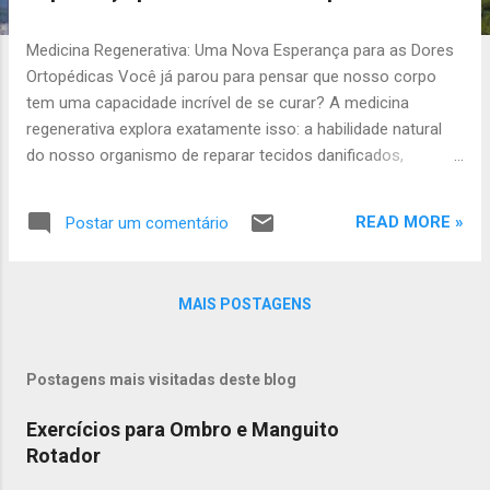
a
g
Medicina Regenerativa: Uma Nova Esperança para as Dores
e
Ortopédicas Você já parou para pensar que nosso corpo
n
tem uma capacidade incrível de se curar? A medicina
s
regenerativa explora exatamente isso: a habilidade natural
do nosso organismo de reparar tecidos danificados,
utilizando suas próprias "ferramentas de construção". Em
vez de apenas tratar os sintomas, o objetivo é promover a
READ MORE »
Postar um comentário
recuperação e a regeneração dos tecidos. Essa área da
medicina está ganhando cada vez mais destaque,
especialmente no tratamento de problemas ortopédicos,
MAIS POSTAGENS
como dores nas costas, problemas nas articulações e
lesões nos tendôes e ligamentos. O Que É o Concentrado
de Medula Óssea e Como Ele Ajuda? Um dos grandes
Postagens mais visitadas deste blog
avanços na medicina regenerativa é o uso do Concentrado
de Medula Óssea . Mas o que é isso, e por que é tão
Exercícios para Ombro e Manguito
promissor? A medula óssea, encontrada dentro dos nossos
Rotador
ossos, é um verdadeiro "tesouro" de células especiais,