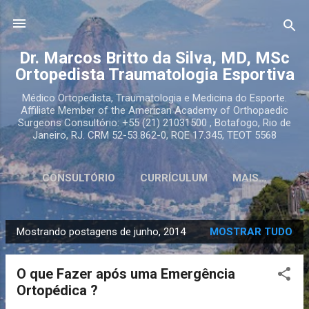
Pular para o conteúdo principal
Dr. Marcos Britto da Silva, MD, MSc
Ortopedista Traumatologia Esportiva
Médico Ortopedista, Traumatologia e Medicina do Esporte.
Affiliate Member of the American Academy of Orthopaedic
Surgeons Consultório: +55 (21) 21031500 , Botafogo, Rio de
Janeiro, RJ. CRM 52-53.862-0, RQE 17.345, TEOT 5568
CONSULTÓRIO
CURRÍCULUM
MAIS…
Mostrando postagens de junho, 2014
MOSTRAR TUDO
P
o
O que Fazer após uma Emergência
s
Ortopédica ?
t