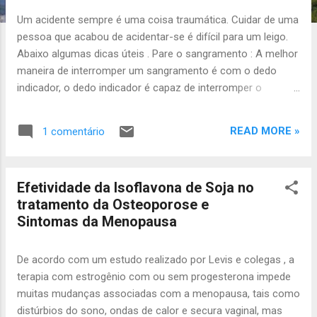
a
Um acidente sempre é uma coisa traumática. Cuidar de uma
g
pessoa que acabou de acidentar-se é difícil para um leigo.
e
Abaixo algumas dicas úteis . Pare o sangramento : A melhor
n
maneira de interromper um sangramento é com o dedo
s
indicador, o dedo indicador é capaz de interromper o
sangramento em todas as artérias do corpo com a exceção
da artéria Aorta, que precisa do indicador e do polegar! use
READ MORE »
1 comentário
uma luva e pressione o local que está sangrando durante 8
a 10 minutos continuamento, isso é suficiente para parar a
maioria dos sangramentos do dia a dia. Evite torniquetes , o
Efetividade da Isoflavona de Soja no
torniquete causa uma isquemia muito grande e caso seja
tratamento da Osteoporose e
usado por muitas horas pode provocar a perda do membro.
Sintomas da Menopausa
Em casos de amputação traumática de parte do corpo o
uso do torniquete pode salvar a vida do paciente e deve ser
usado. Portanto evite torniquetes em lesões pequenas e
De acordo com um estudo realizado por Levis e colegas , a
use o torniquete em lesões graves. Fechamento da ferida:
terapia com estrogênio com ou sem progesterona impede
Cubra as feridas com tecidos estéreis de preferência gase
muitas mudanças associadas com a menopausa, tais como
estér...
distúrbios do sono, ondas de calor e secura vaginal, mas