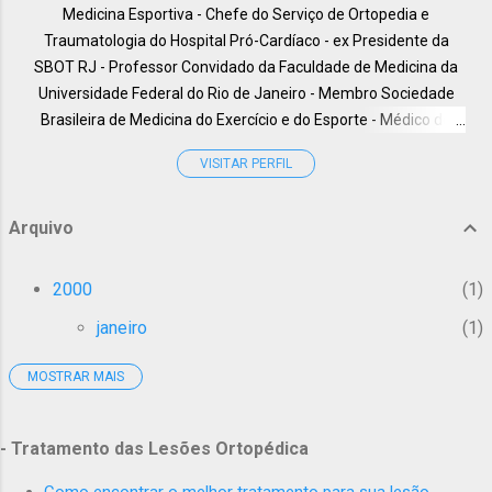
Medicina Esportiva - Chefe do Serviço de Ortopedia e
Traumatologia do Hospital Pró-Cardíaco - ex Presidente da
SBOT RJ - Professor Convidado da Faculdade de Medicina da
Universidade Federal do Rio de Janeiro - Membro Sociedade
Brasileira de Medicina do Exercício e do Esporte - Médico do
HUCFF-UFRJ, - International Member American Academy of
VISITAR PERFIL
Orthopaedic Surgeons - Membro da Câmara Técnica de
Ortopedia e Traumatologia do CREMERJ, - Especialista em
Cirurgia do Membro Superior pela Clinique Juvenet - Paris, -
Arquivo
Professor da pós Graduação em Medicina do Instituto Carlos
Chagas, - Professor Coordenador da Liga de Ortopedia e
2000
1
Medicina Esportiva dos alunos de Medicina da UFRJ, - Membro
janeiro
1
Titular da SBOT - ( Sociedade Brasileira de Ortopedia e
Traumatologia), - Membro Titular da SBTO - ( Sociedade
MOSTRAR MAIS
2001
1
Brasileira de Trauma Ortopédico), - Mestre em Medicina pela
Faculdade de Medicina da UFRJ - Internacional Member AO
janeiro
1
ALUMNI - Internacional Member: The Fédération Internationale
- Tratamento das Lesões Ortopédica
2005
3
de Médecine du Sport,(FIMS) - Membro do Comitê de ètica em
Pesquisa HUCFF-UFRJ.
Como encontrar o melhor tratamento para sua lesão