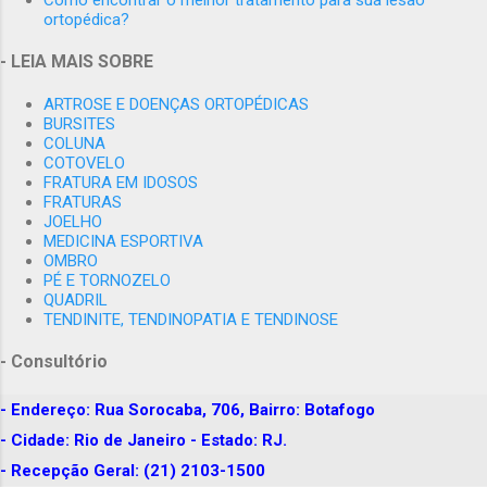
abril
2
ortopédica?
junho
1
- LEIA MAIS SOBRE
2006
1
ARTROSE E DOENÇAS ORTOPÉDICAS
dezembro
1
BURSITES
COLUNA
2007
2
COTOVELO
FRATURA EM IDOSOS
novembro
1
FRATURAS
JOELHO
dezembro
1
MEDICINA ESPORTIVA
OMBRO
2009
6
PÉ E TORNOZELO
QUADRIL
agosto
1
TENDINITE, TENDINOPATIA E TENDINOSE
novembro
4
- Consultório
dezembro
1
- Endereço: Rua Sorocaba, 706, Bairro: Botafogo
2010
49
- Cidade: Rio de Janeiro - Estado: RJ.
janeiro
5
- Recepção Geral: (21) 2103-1500