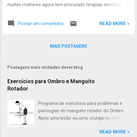
muitas mulheres agora tem procurado terapias alternativas.
A Proteína de soja contém fitoestrógenos, que têm sido
estudadas por seu efeito sobre as condições que envolvem
READ MORE »
Postar um comentário
a deficiência de estrogênio. Tem-se observado que os
sintomas da menopausa parecem menos graves em
mulheres asiáticas que consomem produtos de soja
MAIS POSTAGENS
diariamente. No entanto, três meta-análises sobre os
benefícios dos produtos de soja relataram resultados
conflitantes. Este estudo comparando a suplementação
Postagens mais visitadas deste blog
com 200 mg de isoflavona de soja contra comprimidos de
placebo em mulheres pós-menopáusicas examina os
Exercícios para Ombro e Manguito
efeitos sobre a densidade mineral óssea (DMO) e os
Rotador
sintomas da menopausa. Isoflavonas de soja podem não
prevenir os sintomas da menopausa ou a perda de massa
Programa de exercícios para problemas e
óssea, de ...
patologias do manguito rotador do Ombro
Após uma lesão ou uma cirurgia no ombro a
fisioterapia é uma etapa importante da
READ MORE »
recuperação, um programa de