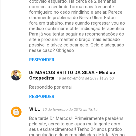
cotovelo esquerdo. Há cerca de 2 semanas
comecei a sentir de forma mais frequente
formigueiro no dedo mindinho e anelar. Parece
claramente problema do Nervo Ulnar. Estou
fora em trabalho, mas quando regressar vou ao
médico confirmar e obter indicação terapêutica.
Para já vou tentar seguir as recomendações do
site e procurar manter o braço mais esticado
possível e talvez colocar gelo. Gelo é adequado
nesse caso? Obrigado
RESPONDER
Dr MARCOS BRITTO DA SILVA - Médico
Ortopedista
19 de novembro de 2011 às 21:53
Respondido por email
RESPONDER
WILL
10 de fevereiro de 2012 às 18:15
Boa tarde Dr. Marcos!! Primeiramente parabéns
pelo site, acredito que ajuda muita gente com
seus esclarecimentos!! Tenho 24 anos pratico
musculação e duas modalidades de luta. Venho