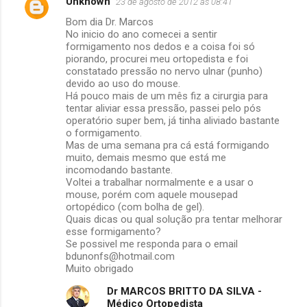
Unknown
23 de agosto de 2012 às 08:41
Bom dia Dr. Marcos
No inicio do ano comecei a sentir
formigamento nos dedos e a coisa foi só
piorando, procurei meu ortopedista e foi
constatado pressão no nervo ulnar (punho)
devido ao uso do mouse.
Há pouco mais de um mês fiz a cirurgia para
tentar aliviar essa pressão, passei pelo pós
operatório super bem, já tinha aliviado bastante
o formigamento.
Mas de uma semana pra cá está formigando
muito, demais mesmo que está me
incomodando bastante.
Voltei a trabalhar normalmente e a usar o
mouse, porém com aquele mousepad
ortopédico (com bolha de gel).
Quais dicas ou qual solução pra tentar melhorar
esse formigamento?
Se possivel me responda para o email
bdunonfs@hotmail.com
Muito obrigado
Dr MARCOS BRITTO DA SILVA -
Médico Ortopedista