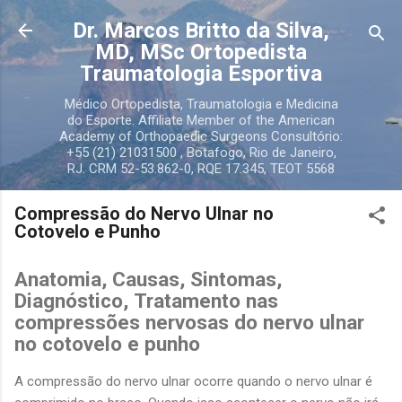
Pular para o conteúdo principal
Dr. Marcos Britto da Silva,
MD, MSc Ortopedista
Traumatologia Esportiva
Médico Ortopedista, Traumatologia e Medicina
do Esporte. Affiliate Member of the American
Academy of Orthopaedic Surgeons Consultório:
+55 (21) 21031500 , Botafogo, Rio de Janeiro,
RJ. CRM 52-53.862-0, RQE 17.345, TEOT 5568
Compressão do Nervo Ulnar no
Cotovelo e Punho
Anatomia, Causas, Sintomas,
Diagnóstico, Tratamento nas
compressões nervosas do nervo ulnar
no cotovelo e punho
A compressão do nervo ulnar ocorre quando o nervo ulnar é