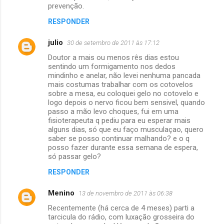
prevenção.
RESPONDER
julio
30 de setembro de 2011 às 17:12
Doutor a mais ou menos rês dias estou
sentindo um formigamento nos dedos
mindinho e anelar, não levei nenhuma pancada
mais costumas trabalhar com os cotovelos
sobre a mesa, eu coloquei gelo no cotovelo e
logo depois o nervo ficou bem sensivel, quando
passo a mão levo choques, fui em uma
fisioterapeuta q pediu para eu esperar mais
alguns dias, só que eu faço musculaçao, quero
saber se posso continuar malhando? e o q
posso fazer durante essa semana de espera,
só passar gelo?
RESPONDER
Menino
13 de novembro de 2011 às 06:38
Recentemente (há cerca de 4 meses) parti a
tarcicula do rádio, com luxação grosseira do