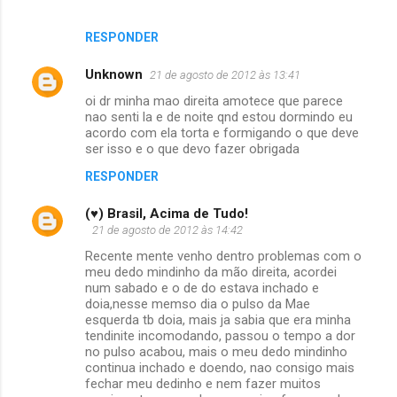
RESPONDER
Unknown
21 de agosto de 2012 às 13:41
oi dr minha mao direita amotece que parece
nao senti la e de noite qnd estou dormindo eu
acordo com ela torta e formigando o que deve
ser isso e o que devo fazer obrigada
RESPONDER
(♥) Brasil, Acima de Tudo!
21 de agosto de 2012 às 14:42
Recente mente venho dentro problemas com o
meu dedo mindinho da mão direita, acordei
num sabado e o de do estava inchado e
doia,nesse memso dia o pulso da Mae
esquerda tb doia, mais ja sabia que era minha
tendinite incomodando, passou o tempo a dor
no pulso acabou, mais o meu dedo mindinho
continua inchado e doendo, nao consigo mais
fechar meu dedinho e nem fazer muitos