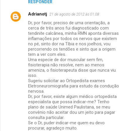
RESPONDER
Adrianotj
21 de agosto de 2012 às 01:08
Dr, por favor, preciso de uma orientação, a
cerca de três anos fui diagnosticado com
tendinite calcânea, minha RMN aponta diversas
inflamações por todos os nervos que existem
no pé, sinto dor na Tíbia e nos joelhos, vou
percorrendo os tendões e sinto que a origem
tem a ver com eles.
Uma especie de dor muscular sem fim,
fisioterapia não resolve, nem ao menos
ameniza, o fisioterapeuta disse que nunca viu
isso.
Sugeriu solicitar ao Ortopedista exames
Eletroneuromiografia para estudo da condução
nervosa.
Dr, por favor, existe algum médico ortopedista
especialista que possa indicar-me? Tenho
plano de saúde Unimed Paulistana, se meu
convênio não aceitar dou um jeito para pagar
consulta particular.
Se o Dr, puder indicar-me quem eu devo
procurar, agradeço muito.