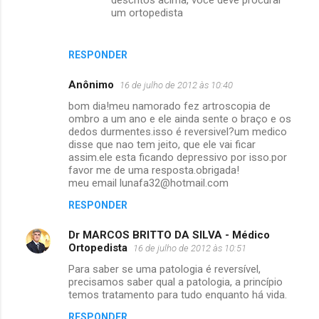
descritos acima, você deve procurar
um ortopedista
RESPONDER
Anônimo
16 de julho de 2012 às 10:40
bom dia!meu namorado fez artroscopia de
ombro a um ano e ele ainda sente o braço e os
dedos durmentes.isso é reversivel?um medico
disse que nao tem jeito, que ele vai ficar
assim.ele esta ficando depressivo por isso.por
favor me de uma resposta.obrigada!
meu email lunafa32@hotmail.com
RESPONDER
Dr MARCOS BRITTO DA SILVA - Médico
Ortopedista
16 de julho de 2012 às 10:51
Para saber se uma patologia é reversível,
precisamos saber qual a patologia, a princípio
temos tratamento para tudo enquanto há vida.
RESPONDER