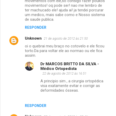
movimentos com ele,so consigo fazer poukos
movimentos! oq pode ser! nao me lembro de
ter machucado ele! ajuda ai! ja tendei porcurar
um medico, mais sabe como e Nosso sistema
de saude publica.
RESPONDER
Unknown
21 de agosto de 2012 às 21:50
oi o quebrai meu braço no cotovelo e ele ficou
torto.Da para voltar ele ao normao ou ele fica
assim.
Dr MARCOS BRITTO DA SILVA -
Médico Ortopedista
22 de agosto de 2012 às 16:51
A principio sim , a cirurgia ortopédica
visa exatamente evitar e corrigir as
deformidades ósseas.
RESPONDER