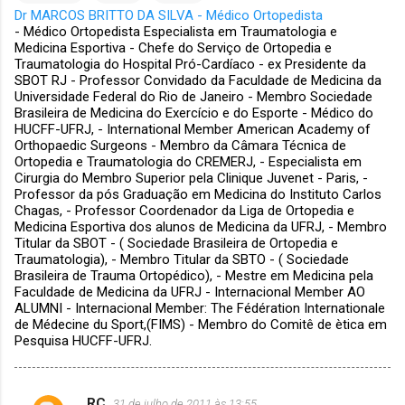
Dr MARCOS BRITTO DA SILVA - Médico Ortopedista
- Médico Ortopedista Especialista em Traumatologia e
Medicina Esportiva - Chefe do Serviço de Ortopedia e
Traumatologia do Hospital Pró-Cardíaco - ex Presidente da
SBOT RJ - Professor Convidado da Faculdade de Medicina da
Universidade Federal do Rio de Janeiro - Membro Sociedade
Brasileira de Medicina do Exercício e do Esporte - Médico do
HUCFF-UFRJ, - International Member American Academy of
Orthopaedic Surgeons - Membro da Câmara Técnica de
Ortopedia e Traumatologia do CREMERJ, - Especialista em
Cirurgia do Membro Superior pela Clinique Juvenet - Paris, -
Professor da pós Graduação em Medicina do Instituto Carlos
Chagas, - Professor Coordenador da Liga de Ortopedia e
Medicina Esportiva dos alunos de Medicina da UFRJ, - Membro
Titular da SBOT - ( Sociedade Brasileira de Ortopedia e
Traumatologia), - Membro Titular da SBTO - ( Sociedade
Brasileira de Trauma Ortopédico), - Mestre em Medicina pela
Faculdade de Medicina da UFRJ - Internacional Member AO
ALUMNI - Internacional Member: The Fédération Internationale
de Médecine du Sport,(FIMS) - Membro do Comitê de ètica em
Pesquisa HUCFF-UFRJ.
RC
31 de julho de 2011 às 13:55