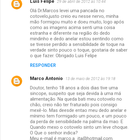
Luis Felipe
29 de abril de 2012 às 10:44
Olá Dr.Marcos levei uma pancada no
cotovelo,justo creio eu nesse nervo, minha
mão formigou muito e doeu muito, logo após
como as imagens acima senti uma coisa
estranha e diferente na região do dedo
mindinho e dedo anelar estou sentindo como
se tivesse perdido a sensibilidade de toque na
verdade sinto pouco o toque, gostaria de saber
o que fazer. Obrigado Luis Felipe
RESPONDER
Marco Antonio
13 de maio de 2012 às 19:18
Doutor, tenho 18 anos a dois dias tive uma
sincope, suspeito que seja devida à uma má
alimentação. Na queda bati meu cotovelo no
chão, creio não ter fraturado pois consigo
mexê-lo. Mas deesde entao meu dedo anelar e
mínimo tem formigado um pouco, e um pouco
da perda de sensibilidade na palma da mao. E
Quando mexo o cotovelo sinto um leve choque.
O Que o senhor indica?
Meu e-mail é marco.a_ita@hotmail.com.