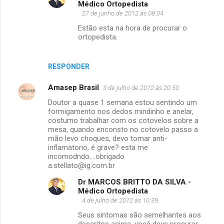
Médico Ortopedista
27 de junho de 2012 às 08:04
Estão esta na hora de procurar o
ortopedista.
RESPONDER
Amasep Brasil
3 de julho de 2012 às 20:50
Doutor a quase 1 semana estou sentindo um
formigamento nos dedos mindinho e anelar,
costumo trabalhar com os cotovelos sobre a
mesa, quando enconsto no cotovelo passo a
mão levo choques, devo tomar anti-
inflamatorio, é grave? esta me
incomodndo....obrigado
a.stellato@ig.com.br
Dr MARCOS BRITTO DA SILVA -
Médico Ortopedista
4 de julho de 2012 às 10:39
Seus sintomas são semelhantes aos