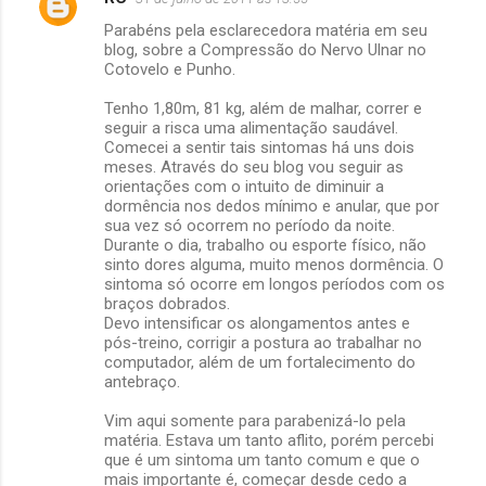
C
Parabéns pela esclarecedora matéria em seu
o
blog, sobre a Compressão do Nervo Ulnar no
m
Cotovelo e Punho.
e
Tenho 1,80m, 81 kg, além de malhar, correr e
seguir a risca uma alimentação saudável.
n
Comecei a sentir tais sintomas há uns dois
t
meses. Através do seu blog vou seguir as
orientações com o intuito de diminuir a
á
dormência nos dedos mínimo e anular, que por
r
sua vez só ocorrem no período da noite.
Durante o dia, trabalho ou esporte físico, não
i
sinto dores alguma, muito menos dormência. O
o
sintoma só ocorre em longos períodos com os
braços dobrados.
s
Devo intensificar os alongamentos antes e
pós-treino, corrigir a postura ao trabalhar no
computador, além de um fortalecimento do
antebraço.
Vim aqui somente para parabenizá-lo pela
matéria. Estava um tanto aflito, porém percebi
que é um sintoma um tanto comum e que o
mais importante é, começar desde cedo a