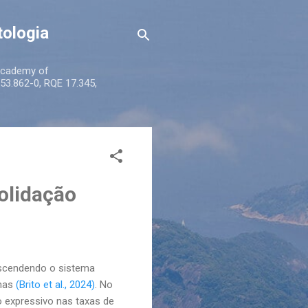
tologia
 Academy of
53.862-0, RQE 17.345,
olidação
anscendendo o sistema
emas
(Brito et al., 2024)
. No
o expressivo nas taxas de