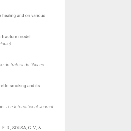
re healing and on various
a fracture model
Paulo)
.
o de fratura de tíbia em
arette smoking and its
on.
The International Journal
M. E. R., SOUSA, G. V., &