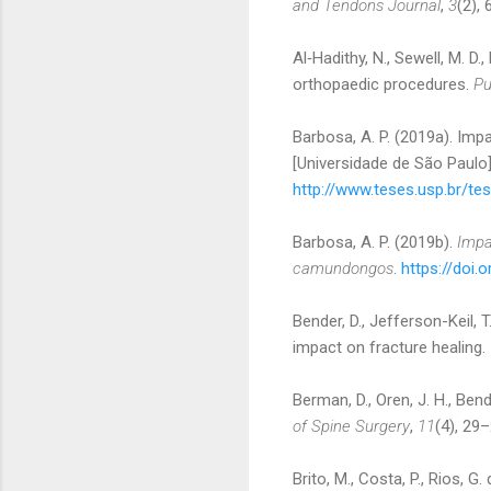
and Tendons Journal
,
3
(2),
Al‐Hadithy, N., Sewell, M. D.
orthopaedic procedures.
P
Barbosa, A. P. (2019a). Imp
[Universidade de São Paulo]
http://www.teses.usp.br/t
Barbosa, A. P. (2019b).
Impa
camundongos
.
https://doi.
Bender, D., Jefferson-Keil, 
impact on fracture healing.
Berman, D., Oren, J. H., Ben
of Spine Surgery
,
11
(4), 29
Brito, M., Costa, P., Rios, G. 