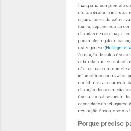
tabagismo compromete o si
efeitos diretos e indiret
cigarro, tem sido extensiv
ósseo, dependendo da con
elevadas de nicotina podem
podem desregular o balanç
osteogênese
(Hollinger et a
formação de calos ósseos 
antioxidativas em osteobl
não apenas compromete a 
inflamatórios localizados q
contribui para o aumento d
elevação desses mediadore
óssea e o subsequente decl
capacidade do tabagismo de
reparação óssea, como o
Porque preciso p