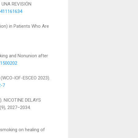
: UNA REVISIÓN
02411161634
ion) in Patients Who Are
Smoking and Nonunion after
01500202
es (WCO-IOF-ESCEO 2023).
2-7
006). NICOTINE DELAYS
(9), 2027–2034.
of smoking on healing of