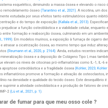
stema esquelético, diminuindo a massa óssea e elevando o risco d
os no remodelamento ósseo
(Tarantino et al., 2021)
. A nicotina, um do
amente estudada por seus efeitos tanto estimulatórios quanto inibi
centração e do tempo de exposição
(Kallala et al., 2013)
. Especific
 prejudicar a função osteoblástica e a viabilidade celular, enquant
o entre formação e reabsorção óssea, culminando em um ambiente
l., 1999)
. Em modelos murinos, a exposição à fumaça de cigarro de
e atrasar a cicatrização óssea, ao mesmo tempo que induz altera
astos
(Reumann et al., 2020, p. 2164)
. Ainda, estudos recentes indica
mineralização óssea e a deposição de Colágeno Tipo I, mas tamb
ue elevam os níveis de citocinas pró-inflamatórias como IL-1, IL-6 e
a apoptose osteoblástica e a fragilidade óssea
(Kohler, 2023; Kohler e
s inflamatórios promove a formação e ativação de osteoclastos, i
ínio na densidade e qualidade do tecido ósseo. Este desequilíbrio é
 suprimir a atividade osteoblástica e a produção de fatores de cre
 BMP-2
(Lü et al., 2021, p. 1)
.
arar de fumar para que meu osso cole ?