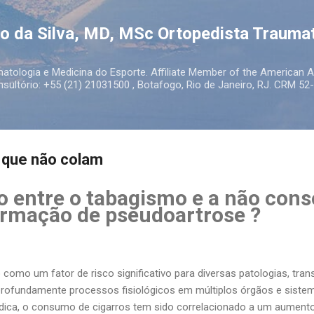
Pular para o conteúdo principal
to da Silva, MD, MSc Ortopedista Trauma
atologia e Medicina do Esporte. Affiliate Member of the American
ultório: +55 (21) 21031500 , Botafogo, Rio de Janeiro, RJ. CRM 52-
s que não colam
ão entre o tabagismo e a não cons
ormação de pseudoartrose ?
como um fator de risco significativo para diversas patologias, tr
 profundamente processos fisiológicos em múltiplos órgãos e sist
édica, o consumo de cigarros tem sido correlacionado a um aument