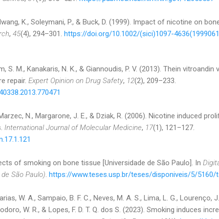
, Hwang, K., Soleymani, P., & Buck, D. (1999). Impact of nicotine on bon
rch
,
45
(4), 294–301.
https://doi.org/10.1002/(sici)1097-4636(1999061
am, S. M., Kanakaris, N. K., & Giannoudis, P. V. (2013). Thein vitroandin
e repair.
Expert Opinion on Drug Safety
,
12
(2), 209–233.
740338.2013.770471
 Marzec, N., Margarone, J. E., & Dziak, R. (2006). Nicotine induced prol
s.
International Journal of Molecular Medicine
,
17
(1), 121–127.
m.17.1.121
ffects of smoking on bone tissue [Universidade de São Paulo]. In
Digit
 de São Paulo)
.
https://www.teses.usp.br/teses/disponiveis/5/5160
, Farias, W. A., Sampaio, B. F. C., Neves, M. A. S., Lima, L. G., Lourenço, J
., Teodoro, W. R., & Lopes, F. D. T. Q. dos S. (2023). Smoking induces in