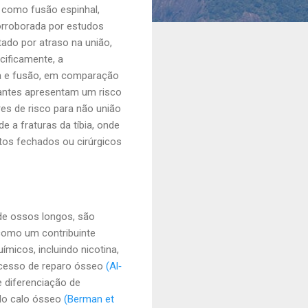
 como fusão espinhal,
orroborada por estudos
ado por atraso na união,
ecificamente, a
a e fusão, em comparação
mantes apresentam um risco
es de risco para não união
e a fraturas da tíbia, onde
tos fechados ou cirúrgicos
de ossos longos, são
 como um contribuinte
micos, incluindo nicotina,
rocesso de reparo ósseo
(Al‐
 diferenciação de
do calo ósseo
(Berman et