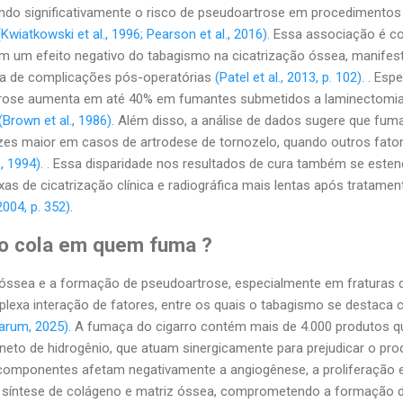
ando significativamente o risco de pseudoartrose em procedimentos
(Kwiatkowski et al., 1996; Pearson et al., 2016)
. Essa associação é c
m um efeito negativo do tabagismo na cicatrização óssea, manifest
cia de complicações pós-operatórias
(Patel et al., 2013, p. 102)
. . Esp
rtrose aumenta em até 40% em fumantes submetidos a laminectomi
(Brown et al., 1986)
. Além disso, a análise de dados sugere que fu
es maior em casos de artrodese de tornozelo, quando outros fator
., 1994)
. . Essa disparidade nos resultados de cura também se estend
s de cicatrização clínica e radiográfica mais lentas após tratamen
004, p. 352)
.
o cola em quem fuma ?
 óssea e a formação de pseudoartrose, especialmente em fraturas 
lexa interação de fatores, entre os quais o tabagismo se destaca
arum, 2025)
. A fumaça do cigarro contém mais de 4.000 produtos quí
neto de hidrogênio, que atuam sinergicamente para prejudicar o p
 componentes afetam negativamente a angiogênese, a proliferação e
 síntese de colágeno e matriz óssea, comprometendo a formação 