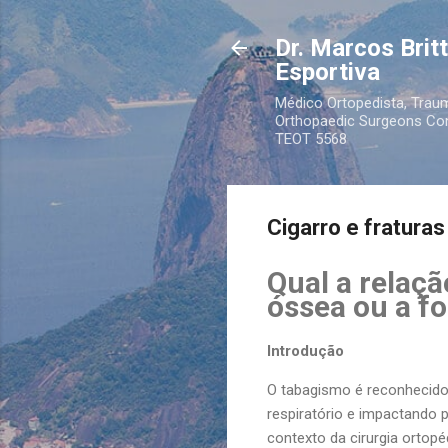
Dr. Marcos Brit
Esportiva
Médico Ortopedista, Traum
Orthopaedic Surgeons Cons
TEOT 5568
Cigarro e fratura
Qual a relaç
óssea ou a f
Introdução
O tabagismo é reconhecido 
respiratório e impactando
contexto da cirurgia ortop