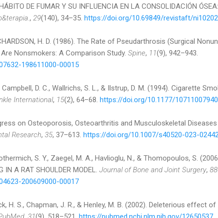
). EL HÁBITO DE FUMAR Y SU INFLUENCIA EN LA CONSOLIDACIÓN ÓSEA
o&terapia.
,
29
(140), 34–35.
https://doi.org/10.69849/revistaft/ni102
ICHARDSON, H. D. (1986). The Rate of Pseudarthrosis (Surgical Nonun
 Are Nonsmokers: A Comparison Study.
Spine
,
11
(9), 942–943.
0007632-198611000-00015
., Campbell, D. C., Wallrichs, S. L., & Ilstrup, D. M. (1994). Cigarette 
nkle International
,
15
(2), 64–68.
https://doi.org/10.1177/1071100794
ngress on Osteoporosis, Osteoarthritis and Musculoskeletal Diseas
ntal Research
,
35
, 37–613.
https://doi.org/10.1007/s40520-023-0244
 Rothermich, S. Y., Zaegel, M. A., Havlioglu, N., & Thomopoulos, S. (2
 IN A RAT SHOULDER MODEL.
Journal of Bone and Joint Surgery
,
88
0004623-200609000-00017
nick, H. S., Chapman, J. R., & Henley, M. B. (2002). Deleterious effect 
PubMed
,
31
(9), 518–521.
https://pubmed.ncbi.nlm.nih.gov/12650537