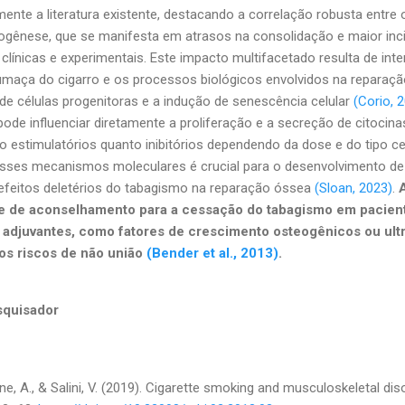
amente a literatura existente, destacando a correlação robusta entre
ênese, que se manifesta em atrasos na consolidação e maior inc
clínicas e experimentais. Este impacto multifacetado resulta de in
maça do cigarro e os processos biológicos envolvidos na reparaç
de células progenitoras e a indução de senescência celular
(Corio, 2
 pode influenciar diretamente a proliferação e a secreção de citoci
o estimulatórios quanto inibitórios dependendo da dose e do tipo ce
ses mecanismos moleculares é crucial para o desenvolvimento de 
efeitos deletérios do tabagismo na reparação óssea
(Sloan, 2023)
.
e de aconselhamento para a cessação do tabagismo em pacient
 adjuvantes, como fatores de crescimento osteogênicos ou ult
 os riscos de não união
(Bender et al., 2013)
.
squisador
one, A., & Salini, V. (2019). Cigarette smoking and musculoskeletal di