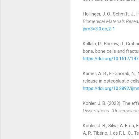
Hollinger, J. O., Schmitt, J.
Biomedical Materials Resea
jbm3>3.0.co;2-1
Kallala, R., Barrow, J., Grah
bone, bone cells and fractur
https://doi.org/10.1517/14
Kamer, A. R., El-Ghorab, N.,
release in osteoblastic cell
https://doi.org/10.3892/ijm
Kohler, J. B. (2023). The e
Dissertations (Universidade
Kohler, J. B., Silva, A. F. da
A. P., Tibério, I. de F. L. C