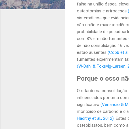
falha na união óssea, elev
osteotomias e artrodeses
sistemáticos que evidencia
não união e maior incidên
probabilidade de pseudoa
com 8% em não fumantes
de não consolidação 16 vez
estão ausentes
(Cobb et al
fumantes experimentam taxa
(W‐Dahl & Toksvig‐Larsen, 2
Porque o osso nã
O retardo na consolidação
influenciados por uma comp
significativo
(Venancio & M
monóxido de carbono e cia
Hadithy et al., 2012)
. Estes
osteoblastos, bem como a