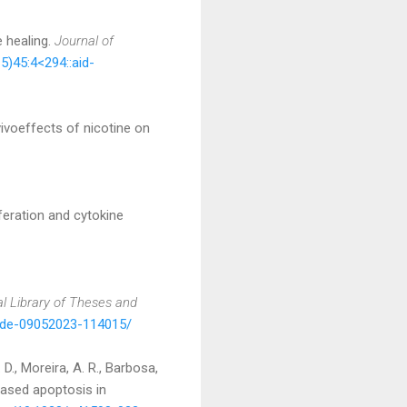
e healing.
Journal of
5)45:4<294::aid-
 vivoeffects of nicotine on
iferation and cytokine
al Library of Theses and
/tde-09052023-114015/
. D., Moreira, A. R., Barbosa,
creased apoptosis in