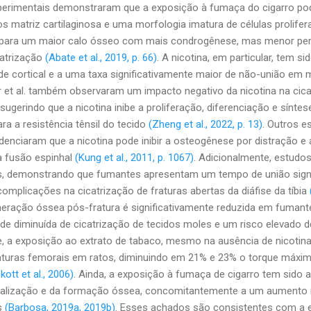
perimentais demonstraram que a exposição à fumaça do cigarro po
matriz cartilaginosa e uma morfologia imatura de células proliferat
o para um maior calo ósseo com mais condrogênese, mas menor pe
catrização
(Abate et al., 2019, p. 66)
. A nicotina, em particular, tem s
de cortical e a uma taxa significativamente maior de não-união em
ger et al. também observaram um impacto negativo da nicotina na cic
sugerindo que a nicotina inibe a proliferação, diferenciação e sínt
ra a resistência tênsil do tecido
(Zheng et al., 2022, p. 13)
. Outros 
denciaram que a nicotina pode inibir a osteogênese por distração e 
na fusão espinhal
(Kung et al., 2011, p. 1067)
. Adicionalmente, estudo
, demonstrando que fumantes apresentam um tempo de união signi
omplicações na cicatrização de fraturas abertas da diáfise da tíbia
eneração óssea pós-fratura é significativamente reduzida em fuman
 diminuída de cicatrização de tecidos moles e um risco elevado 
e, a exposição ao extrato de tabaco, mesmo na ausência de nicotina
raturas femorais em ratos, diminuindo em 21% e 23% o torque máxim
kott et al., 2006)
. Ainda, a exposição à fumaça de cigarro tem sido
eralização e da formação óssea, concomitantemente a um aumento
s
(Barbosa, 2019a, 2019b)
. Esses achados são consistentes com a e