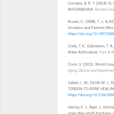
Corrales, A. R. T. (2024
INTEGRADORA.
Revista Fisi
Brown, C., ORME, T. J., & R
Smokers and Patients Who
https://doi.org/10.1097/0
Cobb, T. K., Gabrielsen, T. A
Ankle Arthrodesis.
Foot & A
Corio, V. (2023). World Co
Aging Clinical and Experime
Galatz, L. M., SILVA, M. J.,
TENDON-TO-BONE HEALING
https://doi.org/10.2106/0
Harvey, E. J., Agel, J., Selz
open tibia-shaft fractures.