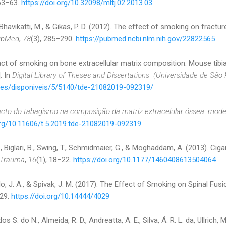
 63–63.
https://doi.org/10.32098/mltj.02.2013.03
, Bhavikatti, M., & Gikas, P. D. (2012). The effect of smoking on fractu
ubMed
,
78
(3), 285–290.
https://pubmed.ncbi.nlm.nih.gov/22822565
act of smoking on bone extracellular matrix composition: Mouse tibi
. In
Digital Library of Theses and Dissertations (Universidade de São 
eses/disponiveis/5/5140/tde-21082019-092319/
cto do tabagismo na composição da matriz extracelular óssea: model
org/10.11606/t.5.2019.tde-21082019-092319
T., Biglari, B., Swing, T., Schmidmaier, G., & Moghaddam, A. (2013). Cig
Trauma
,
16
(1), 18–22.
https://doi.org/10.1177/1460408613504064
do, J. A., & Spivak, J. M. (2017). The Effect of Smoking on Spinal Fusi
–29.
https://doi.org/10.14444/4029
dos S. do N., Almeida, R. D., Andreatta, A. E., Silva, Á. R. L. da, Ullrich, 