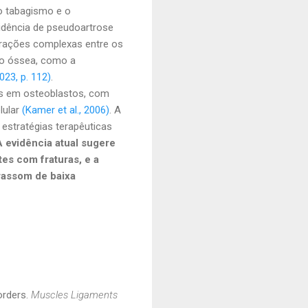
 o tabagismo e o
idência de pseudoartrose
terações complexas entre os
ão óssea, como a
023, p. 112)
.
nas em osteoblastos, com
lular
(Kamer et al., 2006)
. A
estratégias terapêuticas
A evidência atual sugere
es com fraturas, e a
rassom de baixa
sorders.
Muscles Ligaments