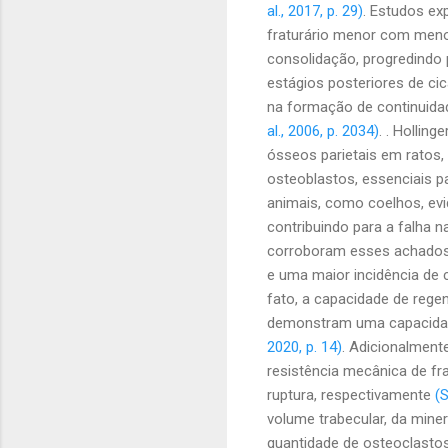
al., 2017, p. 29)
. Estudos ex
fraturário menor com menos 
consolidação, progredind
estágios posteriores de ci
na formação de continuida
al., 2006, p. 2034)
. . Hollin
ósseos parietais em ratos, 
osteoblastos, essenciais pa
animais, como coelhos, evi
contribuindo para a falha 
corroboram esses achados
e uma maior incidência de c
fato, a capacidade de reg
demonstram uma capacidade
2020, p. 14)
. Adicionalment
resistência mecânica de f
ruptura, respectivamente
(S
volume trabecular, da min
quantidade de osteoclasto