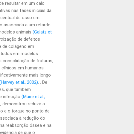
de resultar em um calo
ivas nas fases iniciais da
rcentual de osso em
ido associada a um retardo
 modelos animais
(Galatz et
atrização de defeitos
ese de colágeno em
estudos em modelos
a consolidação de fraturas,
s clínicos em humanos
ficativamente mais longo
(Harvey et al., 2002)
. . De
tes, que também
de infecção
(Muire et al.,
, demonstrou reduzir a
o e o torque no ponto de
 associada à redução do
 na reabsorção óssea e na
vidência de que o