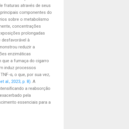
e fraturas através de seus
s principais componentes do
tórios sobre o metabolismo
amente, concentrações
o exposições prolongadas
 desfavorável à
monstrou reduzir a
ções enzimáticas
m que a fumaça do cigarro
ém induz processos
 TNF-α, o que, por sua vez,
t al., 2023, p. 8)
. A
ntensificando a reabsorção
 exacerbado pela
scimento essenciais para a