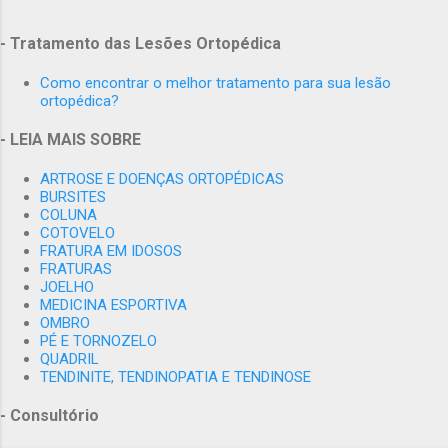
Ortopedia e Medicina Esportiva dos alunos de Medicina da UFRJ, -
Membro Titular da SBOT - ( Sociedade Brasileira de Ortopedia e
- Tratamento das Lesões Ortopédica
Traumatologia), - Membro Titular da SBTO - ( Sociedade
Como encontrar o melhor tratamento para sua lesão
Brasileira de Trauma Ortopédico), - Mestre em Medicina pela
ortopédica?
Faculdade de Medicina da UFRJ - Internacional Member AO
ALUMNI - Internacional Member: The Fédération Internationale de
- LEIA MAIS SOBRE
Médecine du Sport,(FIMS) - Membro do Comitê de ètica em
ARTROSE E DOENÇAS ORTOPÉDICAS
Pesquisa HUCFF-UFRJ.
BURSITES
COLUNA
COTOVELO
FRATURA EM IDOSOS
FRATURAS
JOELHO
MEDICINA ESPORTIVA
OMBRO
PÉ E TORNOZELO
QUADRIL
TENDINITE, TENDINOPATIA E TENDINOSE
- Consultório