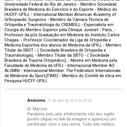
Universidade Federal do Rio de Janeiro - Membro Sociedade
Brasileira de Medicina do Exercício e do Esporte - Médico do
HUCFF-UFRJ, - International Member American Academy of
Orthopaedic Surgeons - Membro da Câmara Técnica de
Ortopedia e Traumatologia do CREMERJ, - Especialista em
Cirurgia do Membro Superior pela Clinique Juvenet - Paris, -
Professor da pós Graduação em Medicina do Instituto Carlos
Chagas, - Professor Coordenador da Liga de Ortopedia e
Medicina Esportiva dos alunos de Medicina da UFRJ, - Membro
Titular da SBOT - ( Sociedade Brasileira de Ortopedia e
Traumatologia), - Membro Titular da SBTO - ( Sociedade
Brasileira de Trauma Ortopédico), - Mestre em Medicina pela
Faculdade de Medicina da UFRJ - Internacional Member AO
ALUMNI - Internacional Member: The Fédération Internationale
de Médecine du Sport,(FIMS) - Membro do Comitê de ètica em
Pesquisa HUCFF-UFRJ.
Anônimo
21 de abril de 2010 às 00:53
C
Dr. Marcos
o
Parabéns pelo site, infelizmente não leio inglês
m
porém cliquei no link da imagem e apareceu um
certificado com o seu nome. Todo site médico