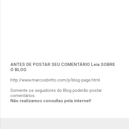
ANTES DE POSTAR SEU COMENTÁRIO Leia SOBRE
O BLOG
P
o
http://www.marcosbritto.com/p/blog-page.html
s
t
Somente os seguidores do Blog poderão postar
a
comentários.
r
Não realizamos consultas pela internet!
u
m
c
o
m
e