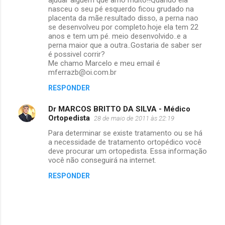
nasceu o seu pé esquerdo ficou grudado na
placenta da mãe.resultado disso, a perna nao
se desenvolveu por completo.hoje ela tem 22
anos e tem um pé. meio desenvolvido..e a
perna maior que a outra..Gostaria de saber ser
é possivel corrir?
Me chamo Marcelo e meu email é
mferrazb@oi.com.br
RESPONDER
Dr MARCOS BRITTO DA SILVA - Médico
Ortopedista
28 de maio de 2011 às 22:19
Para determinar se existe tratamento ou se há
a necessidade de tratamento ortopédico você
deve procurar um ortopedista. Essa informação
você não conseguirá na internet.
RESPONDER