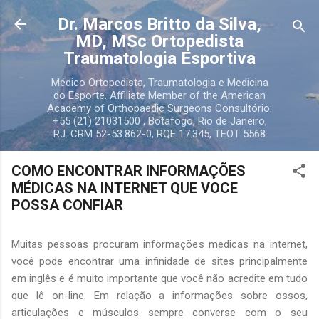
Pular para o conteúdo principal
Dr. Marcos Britto da Silva,
MD, MSc Ortopedista
Traumatologia Esportiva
Médico Ortopedista, Traumatologia e Medicina
do Esporte. Affiliate Member of the American
Academy of Orthopaedic Surgeons Consultório:
+55 (21) 21031500 , Botafogo, Rio de Janeiro,
RJ. CRM 52-53.862-0, RQE 17.345, TEOT 5568
COMO ENCONTRAR INFORMAÇÕES
MÉDICAS NA INTERNET QUE VOCE
POSSA CONFIAR
Muitas pessoas procuram informações medicas na internet,
você pode encontrar uma infinidade de sites principalmente
em inglês e é muito importante que você não acredite em tudo
que lê on-line. Em relação a informações sobre ossos,
articulações e músculos sempre converse com o seu