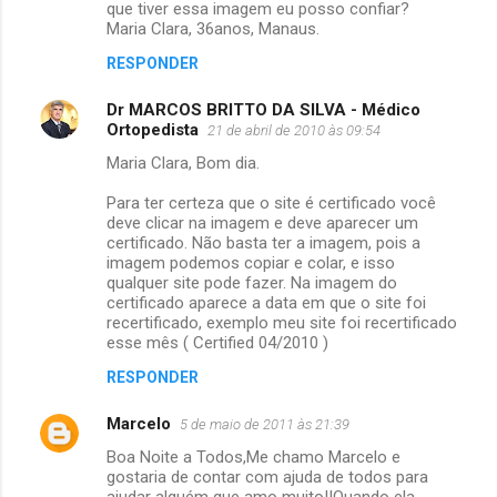
e
que tiver essa imagem eu posso confiar?
Maria Clara, 36anos, Manaus.
n
t
RESPONDER
á
Dr MARCOS BRITTO DA SILVA - Médico
r
Ortopedista
21 de abril de 2010 às 09:54
i
Maria Clara, Bom dia.
o
Para ter certeza que o site é certificado você
s
deve clicar na imagem e deve aparecer um
certificado. Não basta ter a imagem, pois a
imagem podemos copiar e colar, e isso
qualquer site pode fazer. Na imagem do
certificado aparece a data em que o site foi
recertificado, exemplo meu site foi recertificado
esse mês ( Certified 04/2010 )
RESPONDER
Marcelo
5 de maio de 2011 às 21:39
Boa Noite a Todos,Me chamo Marcelo e
gostaria de contar com ajuda de todos para
ajudar alguém que amo muito!!Quando ela