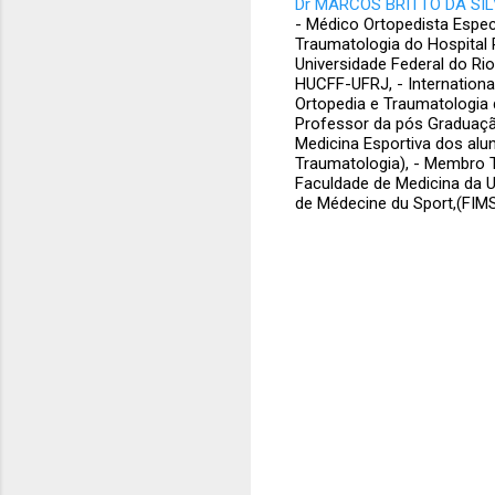
Dr MARCOS BRITTO DA SILV
- Médico Ortopedista Espec
Traumatologia do Hospital 
Universidade Federal do Ri
HUCFF-UFRJ, - Internatio
Ortopedia e Traumatologia 
Professor da pós Graduação
Medicina Esportiva dos alu
Traumatologia), - Membro T
Faculdade de Medicina da U
de Médecine du Sport,(FIM
C
o
m
e
n
t
á
r