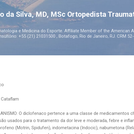
Pular para o conteúdo principal
to da Silva, MD, MSc Ortopedista Trauma
atologia e Medicina do Esporte. Affiliate Member of the American
ultório: +55 (21) 21031500 , Botafogo, Rio de Janeiro, RJ. CRM 52-
co
, Cataflam
ISMO: O diclofenaco pertence a uma classe de medicamentos ch
são usados ​​para o tratamento da dor leve e moderada, febre e in
profeno (Motrin, Spidufen), indometacina (Indocic), nabumetona (Rel