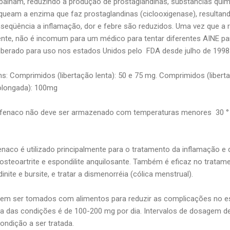
abalham, reduzindo a produção de prostaglandinas, substâncias quí
oqueam a enzima que faz prostaglandinas (ciclooxigenase), result
eqüência a inflamação, dor e febre são reduzidos. Uma vez que a 
iente, não é incomum para um médico para tentar diferentes AINE p
liberado para uso nos estados Unidos pelo FDA desde julho de 1998
 Comprimidos (libertação lenta): 50 e 75 mg. Comprimidos (liberta
olongada): 100mg
naco não deve ser armazenado com temperaturas menores 30 ° 
naco é utilizado principalmente para o tratamento da inflamação e
 osteoartrite e espondilite anquilosante. Também é eficaz no trata
nite e bursite, e tratar a dismenorréia (cólica menstrual).
em ser tomados com alimentos para reduzir as complicações no 
a das condições é de 100-200 mg por dia. Intervalos de dosagem 
condição a ser tratada.