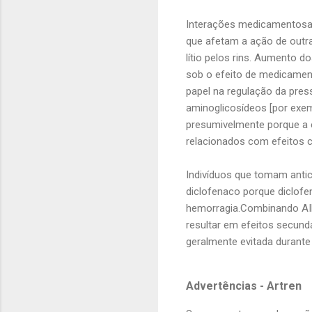
Interações medicamentosas
que afetam a ação de outra
lítio pelos rins. Aumento do
sob o efeito de medicamen
papel na regulação da pres
aminoglicosídeos [por exem
presumivelmente porque a e
relacionados com efeitos c
Indivíduos que tomam antic
diclofenaco porque diclof
hemorragia.Combinando AIN
resultar em efeitos secun
geralmente evitada durante 
Advertências -
Artren