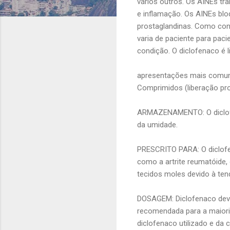
vários outros. Os AINEs tr
e inflamação. Os AINEs bl
prostaglandinas. Como cons
varia de paciente para pac
condição. O diclofenaco é 
apresentações mais comuns:
Comprimidos (liberação pr
ARMAZENAMENTO: O diclofe
da umidade.
PRESCRITO PARA: O diclofe
como a artrite reumatóide,
tecidos moles devido à tendi
DOSAGEM: Diclofenaco dev
recomendada para a maiori
diclofenaco utilizado e da 