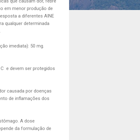
micas que causam dor, febre
ando em menor produção de
resposta a diferentes AINE
ara qualquer determinada
.
ção imediata): 50 mg.
C e devem ser protegidos
 dor causada por doenças
mento de inflamações dos
estômago. A dose
depende da formulação de