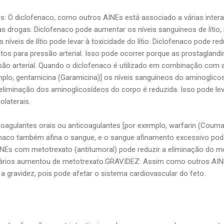
: O diclofenaco, como outros AINEs está associado a várias intera
s drogas. Diclofenaco pode aumentar os níveis sanguíneos de lítio,
s níveis de lítio pode levar à toxicidade do lítio. Diclofenaco pode r
tos para pressão arterial. Isso pode ocorrer porque as prostagla
são arterial. Quando o diclofenaco é utilizado em combinação com a
plo, gentamicina (Garamicina)] os níveis sanguíneos do aminoglic
liminação dos aminoglicosídeos do corpo é reduzida. Isso pode le
olaterais.
oagulantes orais ou anticoagulantes [por exemplo, warfarin (Coumad
enaco também afina o sangue, e o sangue afinamento excessivo pode
Es com metotrexato (antitumoral) pode reduzir a eliminação do m
dários aumentou de metotrexato.GRAVIDEZ: Assim como outros AINE
a gravidez, pois pode afetar o sistema cardiovascular do feto.