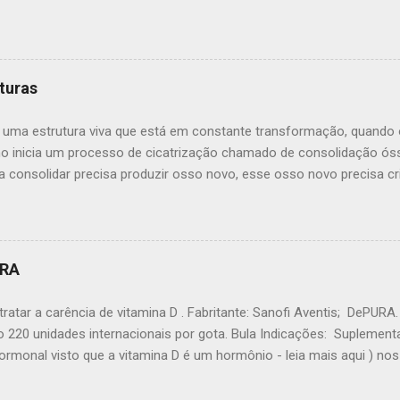
rês principais nervos do braço. Ele viaja sob a clavícula e na parte 
nel na parte interna do cotovelo (do túnel cubital) Aqui você pode s
ém do cotovelo, o nervo passa sob os músculos do lado de dentro 
 da mão com o dedo mindinho. Como o nervo entra na mão, ele viaja
turas
l de Guyon). Área de sensibilidade do nervo ulnar As funções nervo
edo mínimo e metade do dedo anelar, que está perto do dedo mindin
 uma estrutura viva que está em constante transformação, quando 
dos pequenos músculos na mão que ajuda com movimentos finos...
o inicia um processo de cicatrização chamado de consolidação ó
a consolidar precisa produzir osso novo, esse osso novo precisa c
superfícies fraturas. Nesse ponto podemos entender um dos fatore
ação óssea: o osso para cicatrizar precisa que os fragmentos ósse
O papel do ortopedista é colocar os ossos numa posição adequada 
o osso no lugar e colocar o gesso a fratura irá consolidar certa? 
URA
 consegue se recuperar quando é engessado) Quando alinhamos 
os damos ao organismo a chance de consolidar a fratura de modo c
ratar a carência de vitamina D . Fabritante: Sanofi Aventis; DePUR
para o seu lugar como muitos pacientes pensam. Após colocar o o
 220 unidades internacionais por gota. Bula Indicações: Suplementa
 que ele est...
rmonal visto que a vitamina D é um hormônio - leia mais aqui ) no
a Osteoporose para facilitar a absorção do Cálcio no Intestino a mi
o cálcio no intestino é dependente de vitamina D. Sem Vitamina D o 