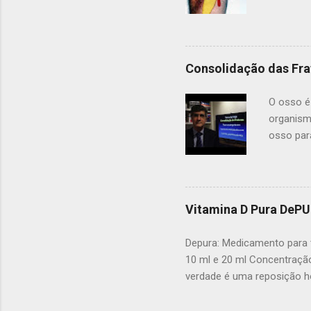
uma dos t
por um tú
pele. Al
da palma
Consolidação das Fra
(no cana
para o d
O osso é
maioria 
organism
osso par
as duas 
consolid
outros, 
colocar 
Vitamina D Pura DeP
quebrado
fragment
Depura: Medicamento para t
sozinho 
10 ml e 20 ml Concentração
certificar
verdade é uma reposição ho
D e auxilio no tratamento d
osteoblastos. A absorção d