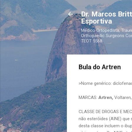
Dr. Marcos Brit
Esportiva
Médico Ortopedista, Traum
Orthopaedic Surgeons Cons
TEOT 5568
Bula do Artren
>Nome genérico: diclofena
MARCAS:
Artren,
Voltaren
CLASSE DE DROGAS E MECAN
não esteróides (AINE) que 
desta classe incluem o ibu