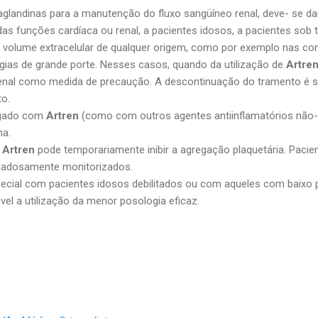
taglandinas para a manutenção do fluxo sangüíneo
renal
, deve- se d
 das funções cardíaca ou
renal
, a pacientes idosos, a pacientes so
 volume extracelular de qualquer origem, como por exemplo nas co
rgias de grande porte. Nesses casos, quando da utilização de
Artre
enal
como medida de precaução. A descontinuação do tramento é s
to.
ngado com
Artren
(como com outros agentes antiinflamatórios não-
ma.
,
Artren
pode temporariamente inibir a agregação plaquetária. Pacie
dadosamente monitorizados.
pecial com pacientes idosos debilitados ou com aqueles com baixo
el a utilização da menor posologia eficaz.