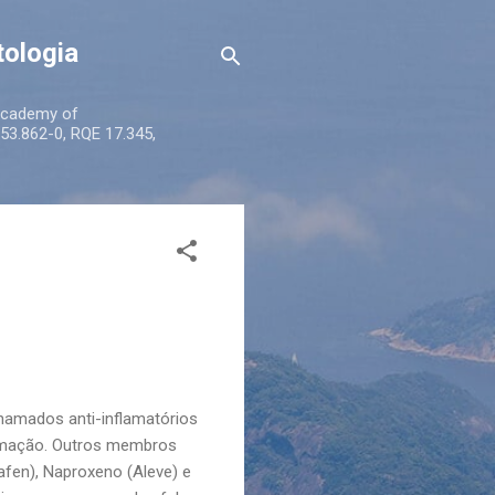
tologia
 Academy of
53.862-0, RQE 17.345,
amados anti-inflamatórios
flamação. Outros membros
afen), Naproxeno (Aleve) e