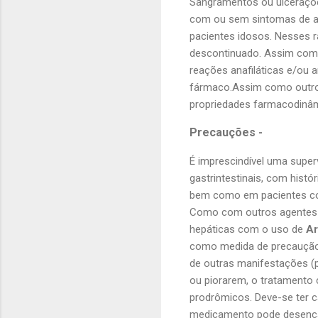
Sangramentos ou ulceraçõe
com ou sem
sintomas
de a
pacientes idosos. Nesses 
descontinuado. Assim como 
reações anafiláticas
e/ou a
fármaco.Assim como outr
propriedades farmacodinâm
Precauções -
É imprescindível uma supe
gastrintestinais, com histó
bem como em pacientes com
Como com outros agentes a
hepáticas com o uso de
Ar
como medida de precaução
de outras manifestações (p
ou piorarem, o tratament
prodrômicos. Deve-se ter c
medicamento pode desenca