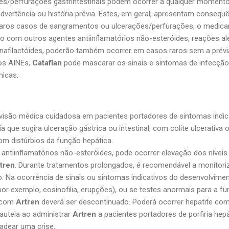
s/perfurações gastrintestinais podem ocorrer a qualquer momento
dvertência ou história prévia. Estes, em geral, apresentam conseqü
raros casos de sangramentos ou ulcerações/perfurações, o medic
com outros agentes antiinflamatórios não-esteróides, reações alér
nafilactóides, poderão também ocorrer em casos raros sem a prévi
os AINEs,
Cataflan
pode mascarar os
sinais
e
sintomas
de
infecção
icas.
rvisão médica cuidadosa em pacientes portadores de
sintomas
indic
ria que sugira ulceração gástrica ou intestinal, com
colite
ulcerativa 
 distúrbios da função hepática.
ntiinflamatórios não-esteróides, pode ocorrer elevação dos nívei
tren
. Durante tratamentos prolongados, é recomendável a monitori
. Na ocorrência de
sinais
ou
sintomas
indicativos do desenvolvime
or exemplo, eosinofilia, erupções), ou se testes anormais para a fu
o com
Artren
deverá ser descontinuado. Poderá ocorrer
hepatite
com
autela ao administrar
Artren
a pacientes portadores de
porfiria
hepá
dear uma crise.