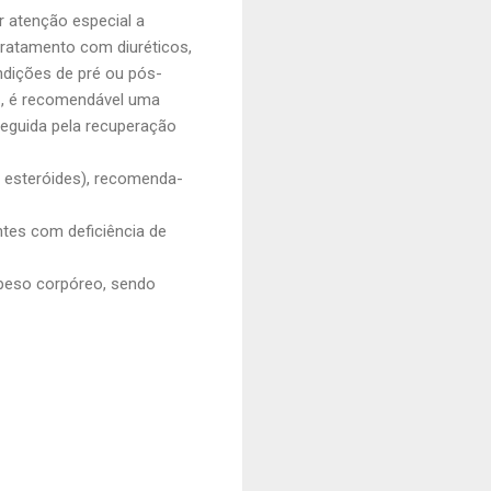
ar atenção especial a
b tratamento com
diuréticos
,
ndições de pré ou pós-
n
, é recomendável uma
eguida pela recuperação
 esteróides), recomenda-
ntes com deficiência de
 peso corpóreo, sendo