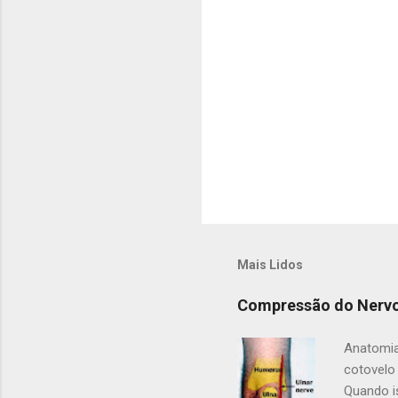
i
o
s
Mais Lidos
Compressão do Nervo
Anatomia
cotovelo
Quando i