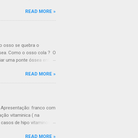
interna do braço. Ele passa
READ MORE »
entir o nervo através da
do braço e na mão do lado
 através de um outro túnel
sas para dar a sensação
ho. Ele também controla a
o osso se quebra o
ssea. Como o osso cola ? O
riar uma ponte óssea entre
s mais importantes para a
READ MORE »
os estejam perto uns dos
para que o osso cole. Após
( De que modo um osso
e aproximamos os
erto. O osso não volta
A. Apresentação: franco com
sso no lugar devemos nós
ção vitaminica ( na
s casos de hipo vitaminose
neralização dos
READ MORE »
cálcio não é absorvido, e