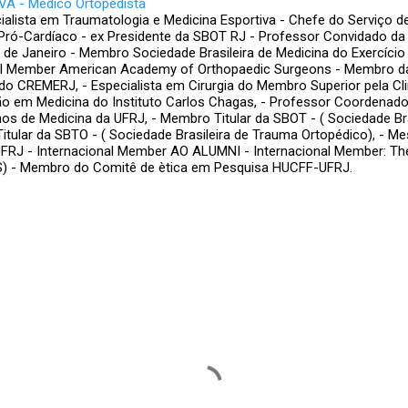
A - Médico Ortopedista
ialista em Traumatologia e Medicina Esportiva - Chefe do Serviço d
Pró-Cardíaco - ex Presidente da SBOT RJ - Professor Convidado da
o de Janeiro - Membro Sociedade Brasileira de Medicina do Exercício
nal Member American Academy of Orthopaedic Surgeons - Membro d
do CREMERJ, - Especialista em Cirurgia do Membro Superior pela Clin
 em Medicina do Instituto Carlos Chagas, - Professor Coordenador
nos de Medicina da UFRJ, - Membro Titular da SBOT - ( Sociedade Bra
itular da SBTO - ( Sociedade Brasileira de Trauma Ortopédico), - Me
FRJ - Internacional Member AO ALUMNI - Internacional Member: The
S) - Membro do Comitê de ètica em Pesquisa HUCFF-UFRJ.