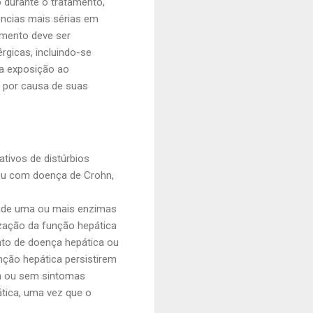
 durante o tratamento,
ências mais sérias em
amento deve ser
gicas, incluindo-se
a exposição ao
por causa de suas
ativos de distúrbios
ou com doença de Crohn,
s de uma ou mais enzimas
zação da função hepática
nto de doença hepática ou
nção hepática persistirem
 ou sem
sintomas
tica, uma vez que o