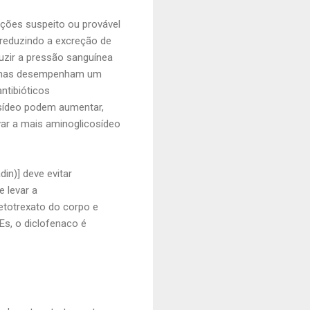
ções suspeito ou provável
 reduzindo a excreção de
eduzir a pressão sanguínea
ndinas desempenham um
ntibióticos
osídeo podem aumentar,
var a mais aminoglicosídeo
in)] deve evitar
 levar a
etotrexato do corpo e
s, o diclofenaco é