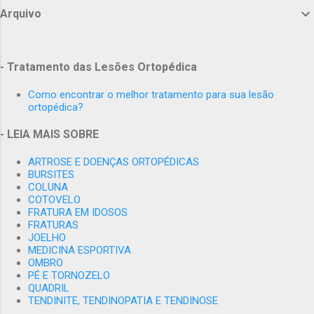
Juvenet - Paris, - Professor da pós Graduação em Medicina do
Arquivo
Instituto Carlos Chagas, - Professor Coordenador da Liga de
Ortopedia e Medicina Esportiva dos alunos de Medicina da UFRJ, -
Membro Titular da SBOT - ( Sociedade Brasileira de Ortopedia e
- Tratamento das Lesões Ortopédica
Traumatologia), - Membro Titular da SBTO - ( Sociedade
Como encontrar o melhor tratamento para sua lesão
Brasileira de Trauma Ortopédico), - Mestre em Medicina pela
ortopédica?
Faculdade de Medicina da UFRJ - Internacional Member AO
ALUMNI - Internacional Member: The Fédération Internationale de
- LEIA MAIS SOBRE
Médecine du Sport,(FIMS) - Membro do Comitê de ètica em
ARTROSE E DOENÇAS ORTOPÉDICAS
Pesquisa HUCFF-UFRJ.
BURSITES
COLUNA
COTOVELO
FRATURA EM IDOSOS
FRATURAS
JOELHO
MEDICINA ESPORTIVA
OMBRO
PÉ E TORNOZELO
QUADRIL
TENDINITE, TENDINOPATIA E TENDINOSE