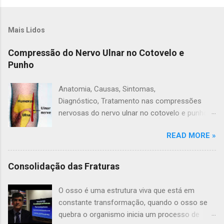
Mais Lidos
Compressão do Nervo Ulnar no Cotovelo e
Punho
Anatomia, Causas, Sintomas,
Diagnóstico, Tratamento nas compressões
nervosas do nervo ulnar no cotovelo e punho A
compressão do nervo ulnar ocorre quando o
READ MORE »
nervo ulnar é comprimido no braço. Quando
isso acontecer o nervo não irá funciona
normalmente Anatomia do Nervo Ulnar O nervo
Consolidação das Fraturas
ulnar é uma dos três principais nervos do
braço. Ele viaja sob a clavícula e na parte
O osso é uma estrutura viva que está em
interna do braço. Ele passa por um túnel na
constante transformação, quando o osso se
parte interna do cotovelo (do túnel cubital) Aqui
quebra o organismo inicia um processo de
você pode sentir o nervo através da pele. Além