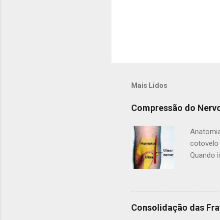
Mais Lidos
Compressão do Nervo
Anatomia
cotovelo
Quando i
uma dos t
por um tú
pele. Al
da palma
Consolidação das Fra
(no cana