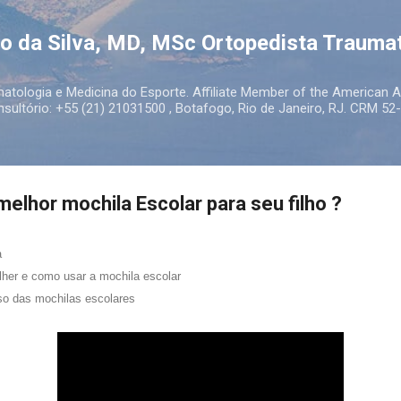
Pular para o conteúdo principal
to da Silva, MD, MSc Ortopedista Trauma
atologia e Medicina do Esporte. Affiliate Member of the American
ultório: +55 (21) 21031500 , Botafogo, Rio de Janeiro, RJ. CRM 52-
elhor mochila Escolar para seu filho ?
a
lher e como usar a mochila escolar
o das mochilas escolares