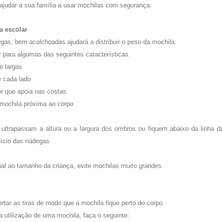
ajudar a sua família a usar mochilas com segurança.
a escolar
argas, bem acolchoadas ajudará a distribuir o peso da mochila.
 para algumas das seguintes características.
e largas
 cada lado
or que apoia nas costas.
a mochila próxima ao corpo
 ultrapassam a altura ou a largura dos ombros ou fiquem abaixo da linha da 
nício das nádegas
nal ao tamanho da criança, evite mochilas muito grandes.
tar as tiras de modo que a mochila fique perto do corpo.
a utilização de uma mochila, faça o seguinte: