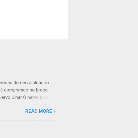
vosas do nervo ulnar no
 é comprimido no braço.
rvo Ulnar O nervo ulnar é
interna do braço. Ele passa
READ MORE »
entir o nervo através da
do braço e na mão do lado
 através de um outro túnel
sas para dar a sensação