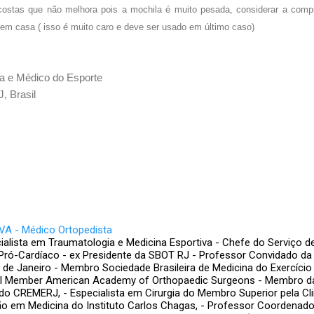
 costas que não melhora pois a mochila é muito pesada, considerar a com
s em casa ( isso é muito caro e deve ser usado em último caso)
ta e Médico do Esporte
, Brasil
A - Médico Ortopedista
ialista em Traumatologia e Medicina Esportiva - Chefe do Serviço d
Pró-Cardíaco - ex Presidente da SBOT RJ - Professor Convidado da
o de Janeiro - Membro Sociedade Brasileira de Medicina do Exercício
nal Member American Academy of Orthopaedic Surgeons - Membro d
do CREMERJ, - Especialista em Cirurgia do Membro Superior pela Clin
 em Medicina do Instituto Carlos Chagas, - Professor Coordenador