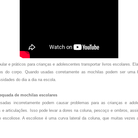
ar e práticos para crianças e adolescentes transportar livros escolares. Elas
s do corpo. Quando usadas corretamente as mochilas podem ser uma b
sidades do dia a dia na escola.
dequada de mochilas escolares
usadas ​​incorretamente podem causar problemas para as crianças e ado
 e articulações. Isso pode levar a dores na coluna, pescoço e ombros, as
escoliose. A escoliose é uma curva lateral da coluna, que muitas vezes 