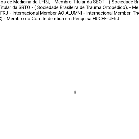
nos de Medicina da UFRJ, - Membro Titular da SBOT - ( Sociedade Bra
itular da SBTO - ( Sociedade Brasileira de Trauma Ortopédico), - Me
FRJ - Internacional Member AO ALUMNI - Internacional Member: The
S) - Membro do Comitê de ètica em Pesquisa HUCFF-UFRJ.