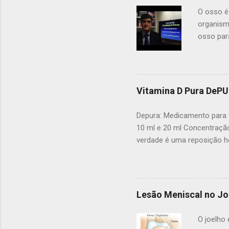
para o d
O osso é
maioria 
organism
osso par
as duas 
consolid
outros, 
colocar 
Vitamina D Pura DeP
quebrado
fragment
Depura: Medicamento para t
sozinho 
10 ml e 20 ml Concentração
certificar
verdade é uma reposição ho
D e auxilio no tratamento d
osteoblastos. A absorção d
sem vitamina d não ocorre
determinada pelo seu médi
Lesão Meniscal no Jo
tratamento em adultos é fei
usadas doses de ataque de 
O joelho