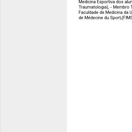
Medicina Esportiva dos alu
Traumatologia), - Membro T
Faculdade de Medicina da U
de Médecine du Sport,(FIM
C
o
m
e
n
t
á
r
i
o
s