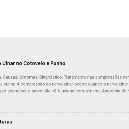
 Ulnar no Cotovelo e Punho
, Causas, Sintomas, Diagnóstico, Tratamento nas compressões ner
 e punho A compressão do nervo ulnar ocorre quando o nervo ulnar
sso acontecer o nervo não irá funciona normalmente Anatomia do Ne
rês principais nervos do braço. Ele viaja sob a clavícula e na parte 
nel na parte interna do cotovelo (do túnel cubital) Aqui você pode s
ém do cotovelo, o nervo passa sob os músculos do lado de dentro 
 da mão com o dedo mindinho. Como o nervo entra na mão, ele viaja
turas
l de Guyon). Área de sensibilidade do nervo ulnar As funções nervo