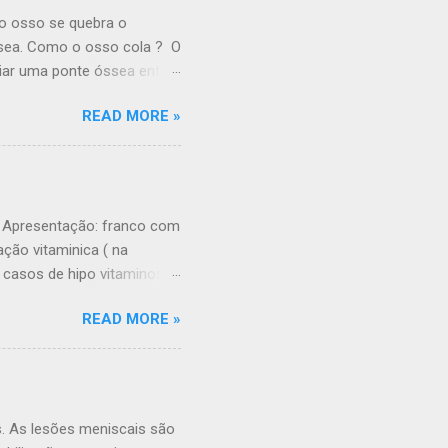
ho. Ele também controla a
o osso se quebra o
ssea. Como o osso cola ? O
riar uma ponte óssea entre
s mais importantes para a
READ MORE »
os estejam perto uns dos
para que o osso cole. Após
( De que modo um osso
e aproximamos os
erto. O osso não volta
A. Apresentação: franco com
sso no lugar devemos nós
ção vitaminica ( na
s casos de hipo vitaminose
neralização dos
READ MORE »
cálcio não é absorvido, e
em: a dosagem deve ser
te para recém natos. o
 a paciente. Podem ser
s. As lesões meniscais são