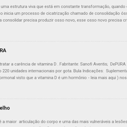
edo mínimo e metade do dedo anelar, que está perto do dedo mindin
 uma estrutura viva que está em constante transformação, quando 
dos pequenos músculos na mão que ajuda com movimentos finos...
o inicia um processo de cicatrização chamado de consolidação ó
a consolidar precisa produzir osso novo, esse osso novo precisa c
superfícies fraturas. Nesse ponto podemos entender um dos fatore
ação óssea: o osso para cicatrizar precisa que os fragmentos ósse
O papel do ortopedista é colocar os ossos numa posição adequada 
o osso no lugar e colocar o gesso a fratura irá consolidar certa? 
URA
 consegue se recuperar quando é engessado) Quando alinhamos 
os damos ao organismo a chance de consolidar a fratura de modo c
ratar a carência de vitamina D . Fabritante: Sanofi Aventis; DePUR
para o seu lugar como muitos pacientes pensam. Após colocar o o
 220 unidades internacionais por gota. Bula Indicações: Suplementa
 que ele est...
rmonal visto que a vitamina D é um hormônio - leia mais aqui ) no
a Osteoporose para facilitar a absorção do Cálcio no Intestino a mi
o cálcio no intestino é dependente de vitamina D. Sem Vitamina D o 
 a mineralização dos osteoblastos levando a osteomalácia ) Dosag
co. A bula sugere 1 gota ao dia. Essa dose em geral é usado somen
elho
to a partir de 5 gotas dia. A dose deve ser individualizada paciente
30 gotas d...
 é a maior articulação do corpo e uma das mais vulneráveis a lesõe