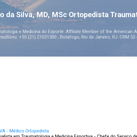
Pular para o conteúdo principal
to da Silva, MD, MSc Ortopedista Trauma
atologia e Medicina do Esporte. Affiliate Member of the American
ultório: +55 (21) 21031500 , Botafogo, Rio de Janeiro, RJ. CRM 52-
A - Médico Ortopedista
ialista em Traumatologia e Medicina Esportiva - Chefe do Serviço d