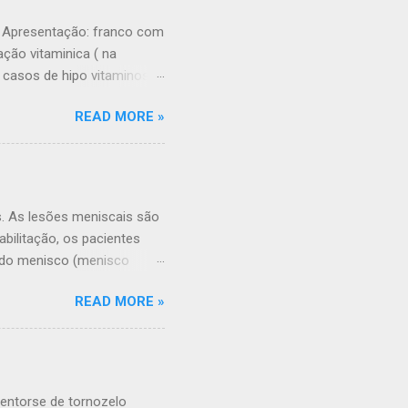
e aproximamos os
erto. O osso não volta
A. Apresentação: franco com
sso no lugar devemos nós
ção vitaminica ( na
s casos de hipo vitaminose
neralização dos
READ MORE »
cálcio não é absorvido, e
em: a dosagem deve ser
te para recém natos. o
 a paciente. Podem ser
s. As lesões meniscais são
ilitação, os pacientes
o do menisco (menisco
esão meniscal Causas da
READ MORE »
 com lesão meniscal Lesão
é uma lesão frequente? Sim,
s, particularmente aqueles
 entanto, qualquer pessoa
 lesão na cartilagem no
entorse de tornozelo