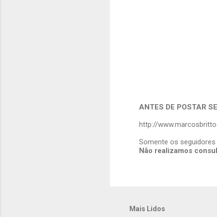
i
o
s
ANTES DE POSTAR SE
P
http://www.marcosbritt
o
s
Somente os seguidores 
t
Não realizamos consult
a
r
u
m
c
o
m
Mais Lidos
e