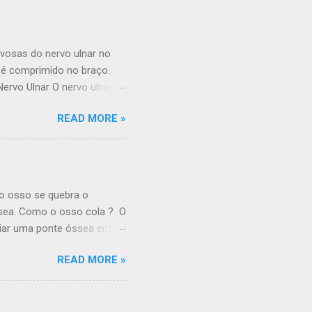
vosas do nervo ulnar no
 é comprimido no braço.
rvo Ulnar O nervo ulnar é
interna do braço. Ele passa
READ MORE »
entir o nervo através da
do braço e na mão do lado
 através de um outro túnel
sas para dar a sensação
ho. Ele também controla a
o osso se quebra o
ssea. Como o osso cola ? O
riar uma ponte óssea entre
s mais importantes para a
READ MORE »
os estejam perto uns dos
para que o osso cole. Após
( De que modo um osso