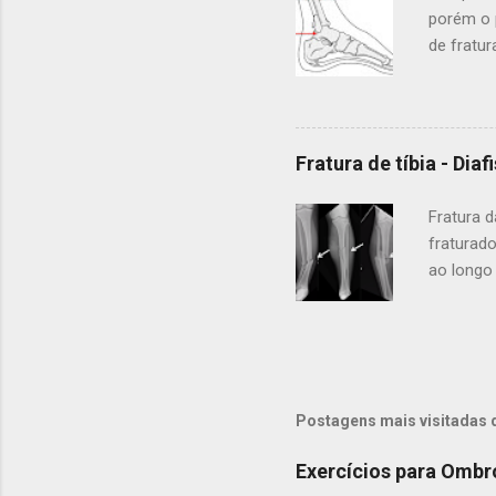
joelho, e
porém o 
de fratu
fraturas
onde o p
do lugar.
tornozel
Fratura de tíbia - Diaf
acidente
tornozel
Fratura 
ortopedi
fraturado
ao longo
ossos lo
tipos de 
maior dos
do joelho
gravidade
Postagens mais visitadas 
vezes qu
Este tip
Exercícios para Ombr