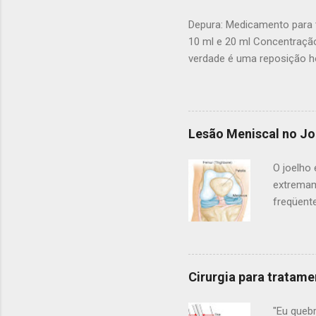
quebrado
fragment
Depura: Medicamento para t
sozinho 
10 ml e 20 ml Concentração
certificar
verdade é uma reposição ho
D e auxilio no tratamento d
osteoblastos. A absorção d
sem vitamina d não ocorre
determinada pelo seu médi
Lesão Meniscal no Jo
tratamento em adultos é fei
usadas doses de ataque de 
O joelho
extremam
freqüent
Interno 
lesão do
Meniscal
as rotura
Cirurgia para tratame
que prat
em qualq
"Eu queb