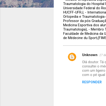
Traumatologia do Hospital 
Universidade Federal do Ri
HUCFF-UFRJ, - Internatio
Ortopedia e Traumatologia 
Professor da pós Graduação
Medicina Esportiva dos alu
Traumatologia), - Membro T
Faculdade de Medicina da U
de Médecine du Sport,(FIM
Unknown
27 d
C
Olá doutor. Tá 
o
consultei o mé
m
com um ligeiro 
com o pé igual
e
RESPONDER
n
t
á
r