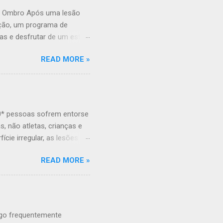
do Ombro Após uma lesão
ação, um programa de
ias e desfrutar de um estilo
urada também ajudará a
READ MORE »
de condicionamento geral do
 programa seja seguro e
rapeuta. Fale com o seu
de reabilitação. Tipos de
 manter a estabilidade da
0* pessoas sofrem entorse
 na região do ombro e p...
, não atletas, crianças e
cie irregular, as lesões
ue é um a entorse de
READ MORE »
r da articulação do
s lesões são mais comuns
 o calcâneo fibular. Torcer
ve e os ligamentos estiram
ratamento cirúrgico e
ngo frequentemente
ozelo? A ento...