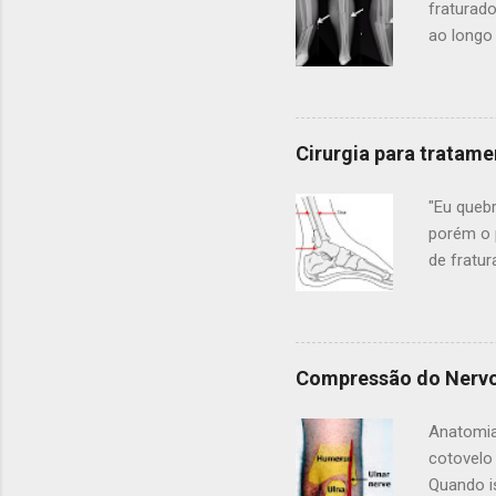
fraturado
ao longo
ossos lo
tipos de 
maior dos
do joelho
Cirurgia para tratame
gravidade
vezes qu
"Eu queb
Este tip
porém o 
de fratu
fraturas
onde o p
do lugar.
tornozel
Compressão do Nervo
acidente
tornozel
Anatomia
ortopedi
cotovelo
Quando i