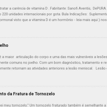
 consegue se recuperar quando é engessado) Quando alinhamos 
os damos ao organismo a chance de consolidar a fratura de modo c
ratar a carência de vitamina D . Fabritante: Sanofi Aventis; DePUR
para o seu lugar como muitos pacientes pensam. Após colocar o o
 220 unidades internacionais por gota. Bula Indicações: Suplementa
 que ele est...
rmonal visto que a vitamina D é um hormônio - leia mais aqui ) no
a Osteoporose para facilitar a absorção do Cálcio no Intestino a mi
o cálcio no intestino é dependente de vitamina D. Sem Vitamina D o 
 a mineralização dos osteoblastos levando a osteomalácia ) Dosag
co. A bula sugere 1 gota ao dia. Essa dose em geral é usado somen
elho
to a partir de 5 gotas dia. A dose deve ser individualizada paciente
30 gotas d...
 é a maior articulação do corpo e uma das mais vulneráveis a lesõe
ente comuns no joelho. Com um bom diagnóstico, tratamento e reab
emente retornam as atividades anteriores a lesão meniscal. Lesã
e menisco externo) Anatomia do joelho - Menisco Descrição da l
 menisco Sintomas da rutura do menisco Exame Médico do joelho
 Grau I, II e III Tratamento da lesão meniscal A lesão do menisco 
s meniscais estão entre as lesões de joelho mais comuns. Os atleta
nto da Fratura de Tornozelo
icam esportes de contato, estão em risco de rupturas meniscais. No
uer idade pode lesar um menisco. Quando as pessoas falam de uma
rei meu tornozelo." Um tornozelo fraturado também é semelhante a 