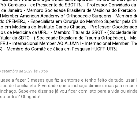
Pró-Cardíaco - ex Presidente da SBOT RJ - Professor Convidado da
o de Janeiro - Membro Sociedade Brasileira de Medicina do Exercício
nal Member American Academy of Orthopaedic Surgeons - Membro d
do CREMERJ, - Especialista em Cirurgia do Membro Superior pela Clin
 em Medicina do Instituto Carlos Chagas, - Professor Coordenador
nos de Medicina da UFRJ, - Membro Titular da SBOT - ( Sociedade Bra
itular da SBTO - ( Sociedade Brasileira de Trauma Ortopédico), - Me
FRJ - Internacional Member AO ALUMNI - Internacional Member: The
S) - Membro do Comitê de ètica em Pesquisa HUCFF-UFRJ.
e setembro de 2021 às 18:50
quase a fazer 3 meses que fiz a entorse e tenho feito de tudo, usar l
dico de família etc. É verdade que o inchaço diminiu, mas já à uma
inchaço. Sabe-me dizer se já vou ficar com isto para a vida ou aind
 so outro? Obrigado!