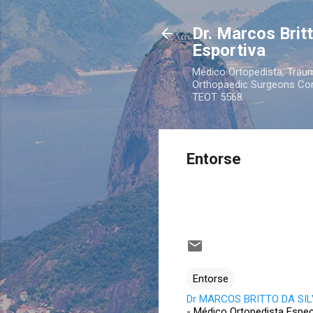
Dr. Marcos Brit
Esportiva
Médico Ortopedista, Traum
Orthopaedic Surgeons Cons
TEOT 5568
Entorse
Entorse
Dr MARCOS BRITTO DA SILV
- Médico Ortopedista Espec