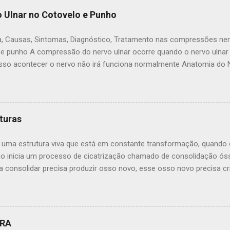
 Ulnar no Cotovelo e Punho
, Causas, Sintomas, Diagnóstico, Tratamento nas compressões ner
 e punho A compressão do nervo ulnar ocorre quando o nervo ulnar
sso acontecer o nervo não irá funciona normalmente Anatomia do Ne
rês principais nervos do braço. Ele viaja sob a clavícula e na parte 
nel na parte interna do cotovelo (do túnel cubital) Aqui você pode s
ém do cotovelo, o nervo passa sob os músculos do lado de dentro 
 da mão com o dedo mindinho. Como o nervo entra na mão, ele viaja
turas
l de Guyon). Área de sensibilidade do nervo ulnar As funções nervo
edo mínimo e metade do dedo anelar, que está perto do dedo mindin
 uma estrutura viva que está em constante transformação, quando 
dos pequenos músculos na mão que ajuda com movimentos finos...
o inicia um processo de cicatrização chamado de consolidação ó
a consolidar precisa produzir osso novo, esse osso novo precisa c
superfícies fraturas. Nesse ponto podemos entender um dos fatore
ação óssea: o osso para cicatrizar precisa que os fragmentos ósse
O papel do ortopedista é colocar os ossos numa posição adequada 
o osso no lugar e colocar o gesso a fratura irá consolidar certa? 
URA