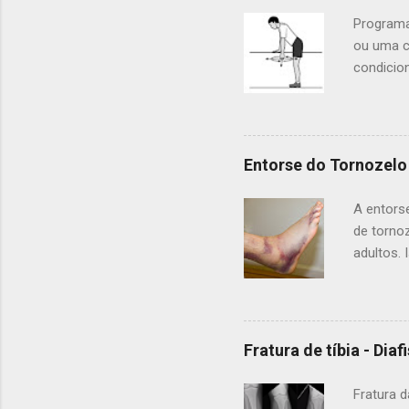
Programa
ou uma c
condicion
de vida 
retornar
ombro qu
eficaz, o
Entorse do Tornozelo
ortopedis
Exercíci
A entors
articulaç
de tornoz
adultos. 
durante 
tornozel
tornozel
na região
Fratura de tíbia - Diaf
o tornoze
porém nã
Fratura 
nesse as