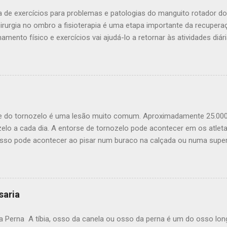
 de exercícios para problemas e patologias do manguito rotador 
irurgia no ombro a fisioterapia é uma etapa importante da recuper
amento físico e exercícios vai ajudá-lo a retornar às atividades diár
mais ativo e saudável. Um programa de condicionamento bem estrut
 aos esportes e outras atividades recreativas. Este é um programa 
e fornece uma grande variedade de exercícios. Para garantir que o
 paciente deve realiza-lo sob a supervisão do seu médico ou fisiote
ta sobre quais os exercícios irão ajudá-lo a alcançar seus objetivos 
o Força: Fortalecer os músculos que suportam o ombro irão ajudar a
e do tornozelo é uma lesão muito comum. Aproximadamente 25.00
ão gleno-umeral. Manter estes músculos fortes pode aliviar as dores
elo a cada dia. A entorse de tornozelo pode acontecer em os atletas
Isso pode acontecer ao pisar num buraco na calçada ou numa superfí
o esporte também são muito comuns principalmente no futebol. O q
o? A entorse de tornozelo é um estiramento dos ligamentos ao redo
o. Quais ligamentos são mais afetados na entorse de tornozelo? A
 lateral e o ligamento mais afetado é o talo-fibular anterior e depois
isaria
lo é pior que quebrar? Isso é um mito, a maioria das entorses é le
o rompem. Entorses graves e fraturas desviadas podem requerem t
da Perna A tíbia, osso da canela ou osso da perna é um do osso lo
pecto são lesões mais importantes. O que provoca a entorse do torn