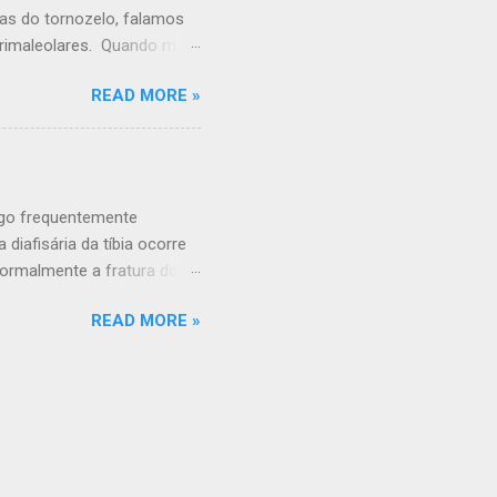
ras do tornozelo, falamos
trimaleolares. Quando mais
les fissura em um osso,
READ MORE »
o com saída do tornozelo
? -"Torcer" ou girar o
 - Impacto durante um
incidência de Fraturas de
s últimos 30 a 40 anos, os
ngo frequentemente
aturas de...
 diafisária da tíbia ocorre
Normalmente a fratura dos
frequentemente com estes
READ MORE »
a e a fíbula. A tíbia é o
importante da articulação
quebrar de diversas formas. A
 fratura. A fíbula é muitas
Fratura estável da tíbia