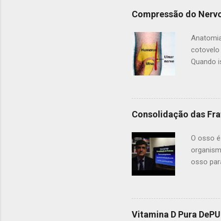
n
t
Compressão do Nervo
á
r
Anatomia
i
o
cotovelo
Quando i
uma dos t
por um tú
pele. Al
da palma
Consolidação das Fra
(no cana
para o d
O osso é
maioria 
organism
osso par
as duas 
consolid
outros, 
colocar 
Vitamina D Pura DeP