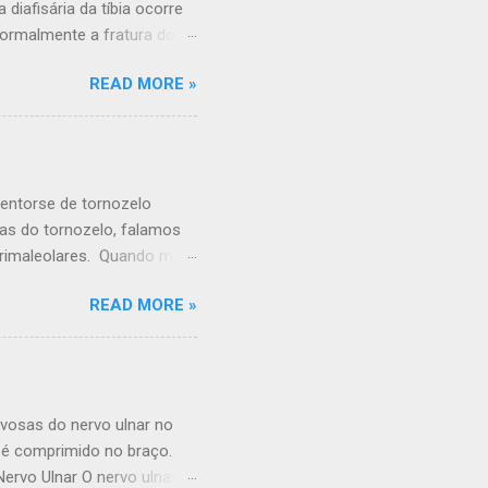
 diafisária da tíbia ocorre
Normalmente a fratura dos
frequentemente com estes
READ MORE »
a e a fíbula. A tíbia é o
importante da articulação
quebrar de diversas formas. A
 fratura. A fíbula é muitas
Fratura estável da tíbia
entorse de tornozelo
ras do tornozelo, falamos
trimaleolares. Quando mais
les fissura em um osso,
READ MORE »
o com saída do tornozelo
? -"Torcer" ou girar o
 - Impacto durante um
incidência de Fraturas de
s últimos 30 a 40 anos, os
vosas do nervo ulnar no
aturas de...
 é comprimido no braço.
rvo Ulnar O nervo ulnar é