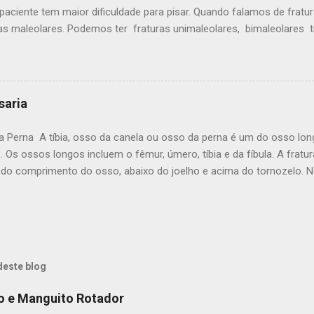
las estão geralme...
paciente tem maior dificuldade para pisar. Quando falamos de fratu
ras maleolares. Podemos ter fraturas unimaleolares, bimaleolares 
 maior instabilidade Um tornozelo fraturado pode variar de uma simp
aciente consegue ficar em pé e pisar com dor a uma fratura luxaçã
 Lesão extremamente grave. Quais as causas da fratura do tornozelo
o - Contusão durante o futebol ou outro esporte - Tropeçar ou cair
isaria
 de carro Em quais idades é mais comum a fratura de tornozelo ? A 
o nos Estados Unidos é 184 por 100.000 pessoas por ano. Durante o
da Perna A tíbia, osso da canela ou osso da perna é um do osso lo
stas notaram um aumento no número e também daa gravidade das fr
. Os ossos longos incluem o fêmur, úmero, tíbia e da fíbula. A fratura
 do comprimento do osso, abaixo do joelho e acima do tornozelo. 
ngos é decorrente de uma grande força e outras lesões ocorrem 
fraturas. Anatomia da Perna A perna é formada por dois ossos: a tíbi
 dois ossos. Ele suporta a maioria do peso corporal e é uma parte 
 e do tornozelo. Tipos de fraturas diafisárias da tíbia A tíbia pode 
 da fratura geralmente depende da quantidade de força que causou a
deste blog
ebrada também. Os Tipos mais comuns de fraturas na tibia incluem: 
o de fratura apresenta pouco descocamento os ossos estão pró...
o e Manguito Rotador