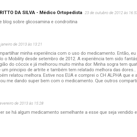
ITTO DA SILVA - Médico Ortopedista
23 de outubro de 2012 às 16:5
e blog sobre glicosamina e condroitina
 janeiro de 2013 às 13:21
mpartilhar minha experiência com o uso do medicamento. Então, eu
 o Mobility desde setembro de 2012. A experiência tem sido fantás
gião do cóccix e já melhorou muito minha dor. Minha sogra tem qua
e um principio de artrite e também tem relatado melhora das dores..
bém relatou melhora. Estive nos EUA e comprei o CH ALPHA que e
tou me dando super bem com o medicamento. Que outros compartil
fevereiro de 2013 às 15:28
ber se há algum medicamento semelhante a esse que seja vendido em