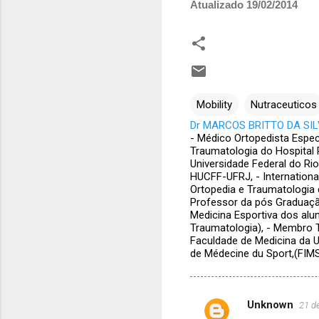
Atualizado 19/02/2014
Mobility
Nutraceuticos
Dr MARCOS BRITTO DA SILV
- Médico Ortopedista Espec
Traumatologia do Hospital 
Universidade Federal do Ri
HUCFF-UFRJ, - Internatio
Ortopedia e Traumatologia 
Professor da pós Graduação
Medicina Esportiva dos alu
Traumatologia), - Membro T
Faculdade de Medicina da U
de Médecine du Sport,(FIM
Unknown
21 d
C