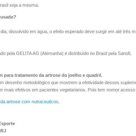
Brasil seja a mesma.
r usado?
ia, dissolvido em água, o efeito esperado deve surgir em até três 
cado pela
GELITA AG (Alemanha) é distribuído no Brasil pela Sanofi,
 para tratamento da artrose do joelho e quadril.
 desenho metodológico que mostrem a efetividade desses supleme
er mais efetivos em pacientes vegetarianos. Pois tem menor acess
 da artrose com nutraceuticos.
Esporte
 RJ