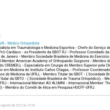
A - Médico Ortopedista
ialista em Traumatologia e Medicina Esportiva - Chefe do Serviço d
Pró-Cardíaco - ex Presidente da SBOT RJ - Professor Convidado da
o de Janeiro - Membro Sociedade Brasileira de Medicina do Exercício
nal Member American Academy of Orthopaedic Surgeons - Membro d
do CREMERJ, - Especialista em Cirurgia do Membro Superior pela Clin
 em Medicina do Instituto Carlos Chagas, - Professor Coordenador
nos de Medicina da UFRJ, - Membro Titular da SBOT - ( Sociedade Bra
itular da SBTO - ( Sociedade Brasileira de Trauma Ortopédico), - Me
FRJ - Internacional Member AO ALUMNI - Internacional Member: The
S) - Membro do Comitê de ètica em Pesquisa HUCFF-UFRJ.
e agosto de 2012 às 13:33