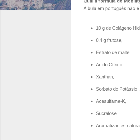
Qual a formula do Mobilit
A bula em português não é 
10 g de Colágeno Hid
0.4 g frutose,
Estrato de malte.
Acido Cítrico
Xanthan,
Sorbato de Potássio ,
Acesulfame-K,
Sucralose
Aromatizantes naturais