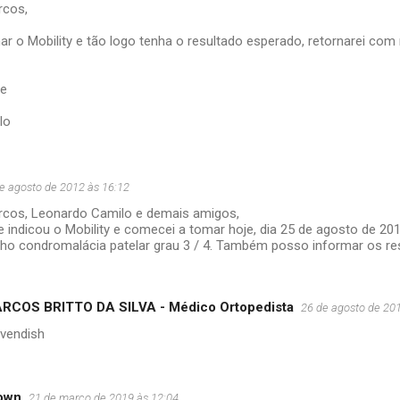
rcos,
r o Mobility e tão logo tenha o resultado esperado, retornarei co
te
lo
e agosto de 2012 às 16:12
rcos, Leonardo Camilo e demais amigos,
indicou o Mobility e comecei a tomar hoje, dia 25 de agosto de 2
nho condromalácia patelar grau 3 / 4. Também posso informar os re
RCOS BRITTO DA SILVA - Médico Ortopedista
26 de agosto de 20
avendish
own
21 de março de 2019 às 12:04