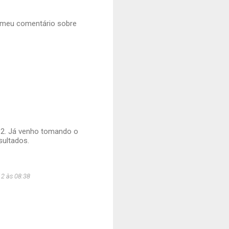
m meu comentário sobre
012. Já venho tomando o
sultados.
12 às 08:38