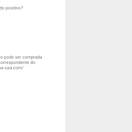
do positivo?
ção pode ser comprada
correspondente do
pha-usa.com/