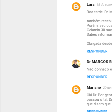
Lara
15 de sete
Boa tarde, Dr. 
também recebi 
Porém, seu cus
Gelamin 30 sac
Sabes informar
Obrigada desde 
RESPONDER
Dr MARCOS BR
Não conheço e
RESPONDER
Mariano
20 de 
Olá Dr. Por ge
passou o tal. 
que dizem que 
RESPONDER