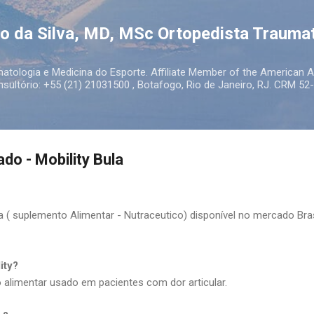
Pular para o conteúdo principal
to da Silva, MD, MSc Ortopedista Trauma
atologia e Medicina do Esporte. Affiliate Member of the American
ultório: +55 (21) 21031500 , Botafogo, Rio de Janeiro, RJ. CRM 52-
do - Mobility Bula
a ( suplemento Alimentar - Nutraceutico) disponível no mercado Bra
ity?
 alimentar usado em pacientes com dor articular.