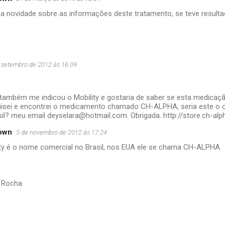
a novidade sobre as informações deste tratamento, se teve resulta
 setembro de 2012 às 16:09
ambém me indicou o Mobility e gostaria de saber se esta medica
isei e encontrei o medicamento chamado CH-ALPHA, seria este o 
asil? meu email deyselara@hotmail.com. Obrigada. http://store.ch-al
own
5 de novembro de 2012 às 17:24
ity é o nome comercial no Brasil, nos EUA ele se chama CH-ALPHA.
 Rocha