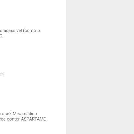
is acessível (como o
C.
:23
artrose? Meu médico
rece conter ASPARTAME,