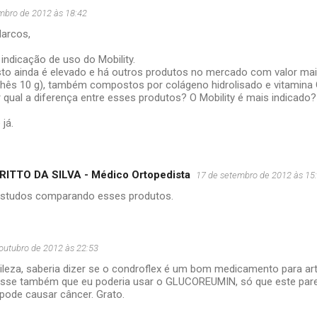
mbro de 2012 às 18:42
Marcos,
indicação de uso do Mobility.
to ainda é elevado e há outros produtos no mercado com valor ma
hês 10 g), também compostos por colágeno hidrolisado e vitamina 
 qual a diferença entre esses produtos? O Mobility é mais indicado?
já.
ITTO DA SILVA - Médico Ortopedista
17 de setembro de 2012 às 15
studos comparando esses produtos.
outubro de 2012 às 22:53
ntileza, saberia dizer se o condroflex é um bom medicamento para 
Disse também que eu poderia usar o GLUCOREUMIN, só que este pa
pode causar câncer. Grato.