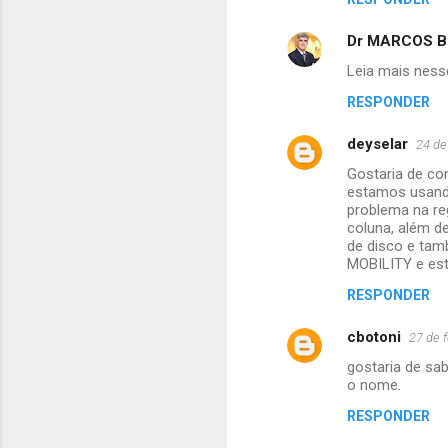
Dr MARCOS BR
Leia mais ness
RESPONDER
deyselar
24 de
Gostaria de co
estamos usando
problema na re
coluna, além d
de disco e tam
MOBILITY e es
RESPONDER
cbotoni
27 de 
gostaria de sa
o nome.
RESPONDER