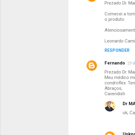
Prezado Dr. Ma
o
m
Comecei a toma
o produto.
e
Atenciosamen
n
t
Leonardo Cami
á
RESPONDER
r
Fernando
25 d
i
Prezado Dr. Ma
o
Meu médico me 
s
condroflex. Te
Abraços,
Cavendish
Dr MA
ok, C
Unkn