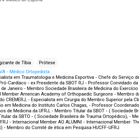
izante de Tíbia
Prótese
A - Médico Ortopedista
ialista em Traumatologia e Medicina Esportiva - Chefe do Serviço d
Pró-Cardíaco - ex Presidente da SBOT RJ - Professor Convidado da
o de Janeiro - Membro Sociedade Brasileira de Medicina do Exercício
nal Member American Academy of Orthopaedic Surgeons - Membro d
do CREMERJ, - Especialista em Cirurgia do Membro Superior pela Clin
 em Medicina do Instituto Carlos Chagas, - Professor Coordenador
nos de Medicina da UFRJ, - Membro Titular da SBOT - ( Sociedade Bra
itular da SBTO - ( Sociedade Brasileira de Trauma Ortopédico), - Me
FRJ - Internacional Member AO ALUMNI - Internacional Member: The
S) - Membro do Comitê de ètica em Pesquisa HUCFF-UFRJ.