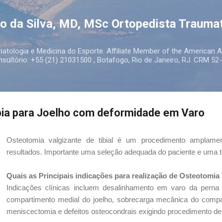
Pular para o conteúdo principal
to da Silva, MD, MSc Ortopedista Trauma
atologia e Medicina do Esporte. Affiliate Member of the American
ultório: +55 (21) 21031500 , Botafogo, Rio de Janeiro, RJ. CRM 52-
bia para Joelho com deformidade em Varo
Osteotomia valgizante de tibial é um procedimento amplame
resultados. Importante uma seleção adequada do paciente e uma té
Quais as Principais indicações para realização de Osteotomia 
Indicações clínicas incluem desalinhamento em varo da perna
compartimento medial do joelho, sobrecarga mecânica do compa
meniscectomia e defeitos osteocondrais exigindo procedimento de