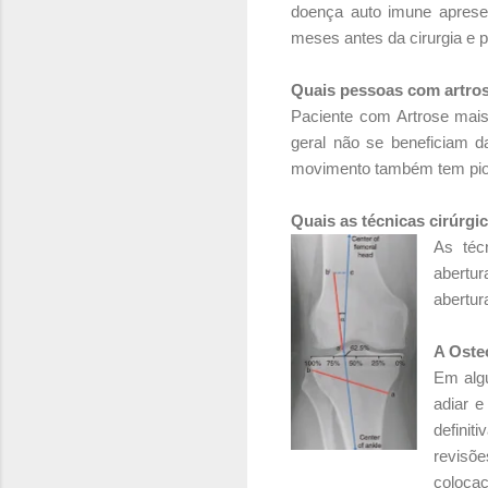
doença auto imune apresen
meses antes da cirurgia e 
Quais pessoas com artros
Paciente com Artrose mais 
geral não se beneficiam d
movimento também tem pior
Quais as técnicas cirúrgi
As téc
abertu
abertur
A Osteo
Em algu
adiar e
defini
revisõe
coloca