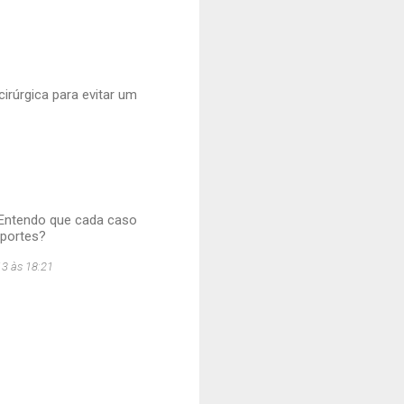
irúrgica para evitar um
? Entendo que cada caso
sportes?
13 às 18:21