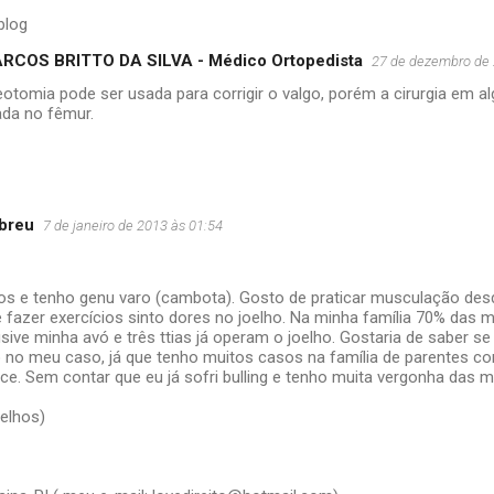
blog
RCOS BRITTO DA SILVA - Médico Ortopedista
27 de dezembro de 
otomia pode ser usada para corrigir o valgo, porém a cirurgia em 
ada no fêmur.
Abreu
7 de janeiro de 2013 às 01:54
os e tenho genu varo (cambota). Gosto de praticar musculação de
 fazer exercícios sinto dores no joelho. Na minha família 70% das m
usive minha avó e três ttias já operam o joelho. Gostaria de saber s
no meu caso, já que tenho muitos casos na família de parentes c
ice. Sem contar que eu já sofri bulling e tenho muita vergonha das m
elhos)