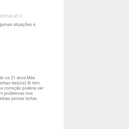
2012 às 20:12
algumas situações é
sde os 21 anos.Mas
inhas tias(os) tb tem
e a correção poderia ser
om problemas nos
inhas pernas tortas.