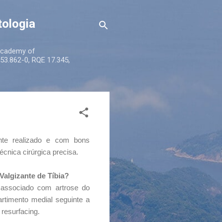
tologia
 Academy of
53.862-0, RQE 17.345,
nte realizado e com bons
cnica cirúrgica precisa.
Valgizante de Tíbia?
 associado com artrose do
rtimento medial seguinte a
 resurfacing.