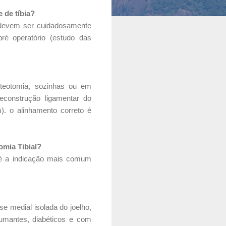
 de tíbia?
l) devem ser cuidadosamente
ré operatório (estudo das
steotomia, sozinhas ou em
construção ligamentar do
m). o alinhamento correto é
omia Tibial?
o é a indicação mais comum
e medial isolada do joelho,
fumantes, diabéticos e com