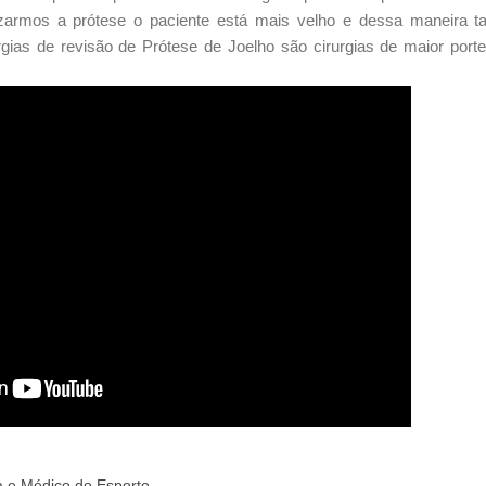
zarmos a prótese o paciente está mais velho e dessa maneira ta
rurgias de revisão de Prótese de Joelho são cirurgias de maior po
a e Médico do Esporte