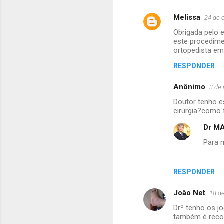
Melissa
24 de 
C
Obrigada pelo 
o
este procedime
m
ortopedista em 
e
RESPONDER
n
Anônimo
3 de
t
Doutor tenho e
á
cirurgia?como 
r
Dr MA
i
Para 
o
s
RESPONDER
João Net
18 d
Drº tenho os jo
também é rec