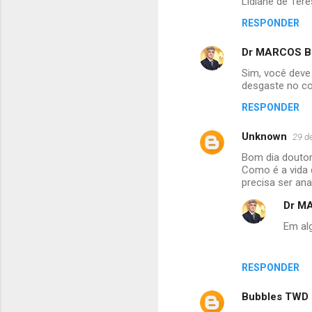
Lidiane de Tere
RESPONDER
Dr MARCOS BR
Sim, você deve
desgaste no co
RESPONDER
Unknown
29 d
Bom dia douto
Como é a vida 
precisa ser ana
Dr MA
Em al
RESPONDER
Bubbles TWD