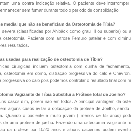
tam uma contra indicação relativa. O paciente deve interromper
permanecer sem fumar durante todo o periodo de consolidação.
e medial que não se beneficiam da Osteotomia de Tíbia?
severa (classificadas por Ahlbäck como grau III ou superior) ou 
a osteotomia. Paciente com artrose Femuro patelar e com dimin
es resultados.
cas usadas para realização de osteotomia de Tíbia?
nicas cirúrgicas incluem osteotomia com cunha de fechamento
ra, osteotomia em domo, distração progressiva do calo e Chevron
a progressiva do calo pois podemos controlar o resultado final com m
tomia Vagizante de Tíbia Substitui a Prótese total de Joelho?
ns casos sim, porém não em todos. A principal vantagem da osteo
 em alguns casos evitar a colocação da prótese de Joelho, sendo
tiva. Quando o paciente é muito jovem ( menos de 65 anos) pod
s de uma prótese de joelho. Fazendo uma osteotomia valgizante na
ção da prótese por 10/20 anos e alguns pacientes podem eventu