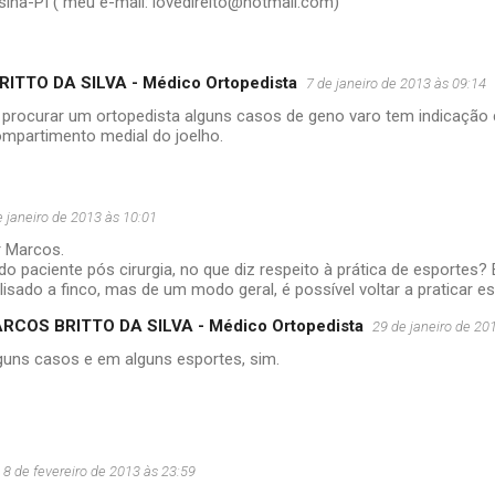
sina-PI ( meu e-mail: lovedireito@hotmail.com)
ITTO DA SILVA - Médico Ortopedista
7 de janeiro de 2013 às 09:14
 procurar um ortopedista alguns casos de geno varo tem indicação c
mpartimento medial do joelho.
e janeiro de 2013 às 10:01
r Marcos.
do paciente pós cirurgia, no que diz respeito à prática de esportes
lisado a finco, mas de um modo geral, é possível voltar a praticar e
RCOS BRITTO DA SILVA - Médico Ortopedista
29 de janeiro de 20
guns casos e em alguns esportes, sim.
8 de fevereiro de 2013 às 23:59