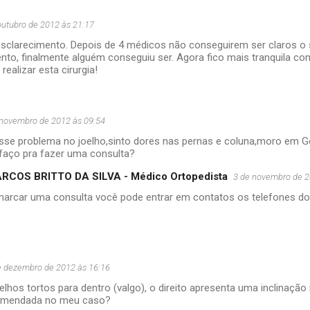
outubro de 2012 às 21:17
esclarecimento. Depois de 4 médicos não conseguirem ser claros o 
nto, finalmente alguém conseguiu ser. Agora fico mais tranquila c
realizar esta cirurgia!
 novembro de 2012 às 09:54
sse problema no joelho,sinto dores nas pernas e coluna,moro em Go
faço pra fazer uma consulta?
RCOS BRITTO DA SILVA - Médico Ortopedista
3 de novembro de 2
marcar uma consulta você pode entrar em contatos os telefones do
e dezembro de 2012 às 16:16
elhos tortos para dentro (valgo), o direito apresenta uma inclinação 
omendada no meu caso?