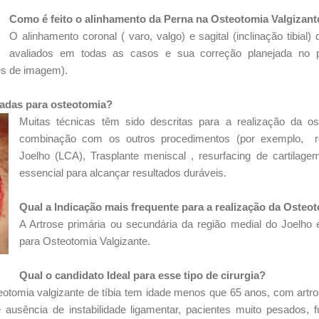
Como é feito o alinhamento da Perna na Osteotomia Valgizante
O alinhamento coronal ( varo, valgo) e sagital (inclinação tibia
avaliados em todas as casos e sua correção planejada no p
mes de imagem).
adas para osteotomia?
Muitas técnicas têm sido descritas para a realização da o
combinação com os outros procedimentos (por exemplo, re
Joelho (LCA), Trasplante meniscal , resurfacing de cartilage
essencial para alcançar resultados duráveis.
Qual a Indicação mais frequente para a realização da Osteot
A Artrose primária ou secundária da região medial do Joelh
para Osteotomia Valgizante.
Qual o candidato Ideal para esse tipo de cirurgia?
eotomia valgizante de tíbia tem idade menos que 65 anos, com artros
usência de instabilidade ligamentar, pacientes muito pesados, 