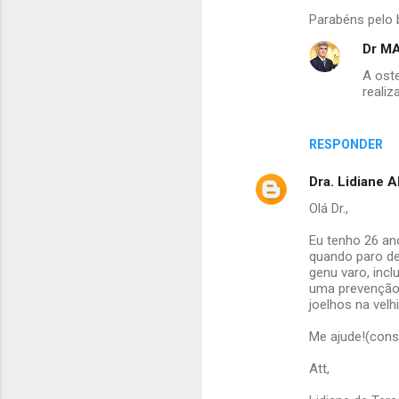
Parabéns pelo 
Dr MA
A oste
realiz
RESPONDER
Dra. Lidiane 
Olá Dr.,
Eu tenho 26 an
quando paro de
genu varo, incl
uma prevenção 
joelhos na velh
Me ajude!(cons
Att,