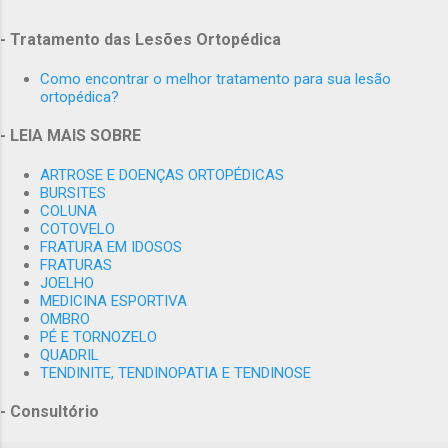
Ortopedia e Medicina Esportiva dos alunos de Medicina da UFRJ, -
Membro Titular da SBOT - ( Sociedade Brasileira de Ortopedia e
- Tratamento das Lesões Ortopédica
Traumatologia), - Membro Titular da SBTO - ( Sociedade
Como encontrar o melhor tratamento para sua lesão
Brasileira de Trauma Ortopédico), - Mestre em Medicina pela
ortopédica?
Faculdade de Medicina da UFRJ - Internacional Member AO
ALUMNI - Internacional Member: The Fédération Internationale de
- LEIA MAIS SOBRE
Médecine du Sport,(FIMS) - Membro do Comitê de ètica em
ARTROSE E DOENÇAS ORTOPÉDICAS
Pesquisa HUCFF-UFRJ.
BURSITES
COLUNA
COTOVELO
FRATURA EM IDOSOS
FRATURAS
JOELHO
MEDICINA ESPORTIVA
OMBRO
PÉ E TORNOZELO
QUADRIL
TENDINITE, TENDINOPATIA E TENDINOSE
- Consultório