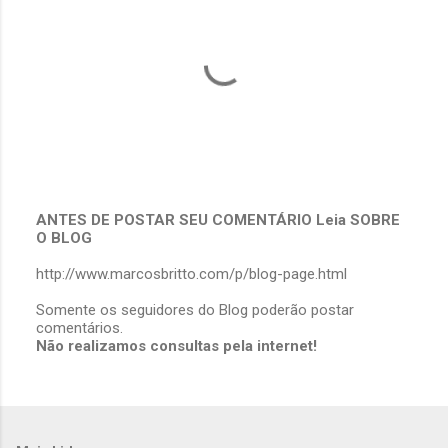
ANTES DE POSTAR SEU COMENTÁRIO Leia SOBRE
O BLOG
P
o
http://www.marcosbritto.com/p/blog-page.html
s
t
Somente os seguidores do Blog poderão postar
a
comentários.
r
Não realizamos consultas pela internet!
u
m
c
o
m
e