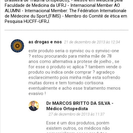
Faculdade de Medicina da UFRJ - Internacional Member AO
ALUMNI - Internacional Member: The Fédération Internationale
de Médecine du Sport,(FIMS) - Membro do Comitê de ètica em
Pesquisa HUCFF-UFRJ.
as drogas e nos
21 de dezembro de 2013 às 12:34
C
este produto seria o synvisc ou o synvisc-one
o
? estou procurando para minha mãe de 78
m
anos como alternativa a protese de joelho , se
for esse o produto vc aplica ? tambem vende o
e
produto ou indica onde comprar ? agradeço
esclarecimento pois minha mãe esta sofrendo
n
muitas dores e tem tomado cortisona
t
eventualmente e acho esse tratamento menos
evasivo !
á
r
Dr MARCOS BRITTO DA SILVA -
Médico Ortopedista
i
27 de dezembro de 2013 às 11:37
o
Esse é um dos produtos, porém
s
existem outros, os médicos não