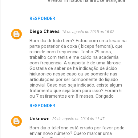
efeitos limitados na artrose avançada
RESPONDER
Diego Chaves
15 de agosto de 2015 às 16:02
Bom dia dr tudo bem? Estou com uma lesao na
parte posterior da coxa ( biceps femoral), que
reincide com frequencia. Tenho 29 anos,
trabalho com tenis e me cuido na academia
com frequencia. A suspeita é de uma fibrose.
Gostaria de saber se há indicação de ácido
hialuronico nesse caso ou se somente nas
articulaçoes por ser componente do liquido
sinovial. Caso nao seja indicado, existe algum
tratamento que seja bom para isso? Foram 6
ou 7 estiramentos em 8 meses. Obrigado
RESPONDER
Unknown
29 de agosto de 2016 às 11:47
Bom dia o telefone está errado por favor pode
enviar novo número? Quero marcar uma