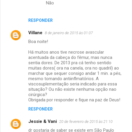
Não
RESPONDER
Villane
8 de janeiro de 2015 às 01:07
Boa noite!
Há muitos anos tive necrose avascular
acentuada da cabeça do fêmur, mas nunca
sentia dores. De 2013 pra cá tenho sentido
muitas dores( ora na canela, ora no quadril) ao
marchar que sequer consigo andar 1 min. a pés,
mesmo tomando antiinflmatórios. A
viscosuplementação seria indicado para essa
situação? Ou não existe nenhuma opção nao
cirúrgica?
Obrigada por responder e fique na paz de Deus!
RESPONDER
Jessie & Vani
20 de fevereiro de 2015 às 21:10
dr gostaria de saber se existe em São Paulo