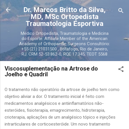
Pular para o conteúdo principal
Dr. Marcos Britto da Silva,
MD, MSc Ortopedista
Traumatologia Esportiva
Médico Ortopedista, Traumatologia e Medicina
do Esporte. Affiliate Member of the American
Academy of Orthopaedic Surgeons Consultório:
+55 (21) 21031500 , Botafogo, Rio de Janeiro,
RJ. CRM 52-53.862-0, RQE 17.345, TEOT 5568
Viscosuplementação na Artrose do
Joelho e Quadril
O tratamento não operatório da artrose de joelho tem como
objetivo aliviar a dor. O tratamento inicial é feito com
medicamentos analgésicos e antiinflamatórios não-
esteróides, fisioterapia, emagrecimento, hidroterapia,
crioterapia, aplicações de um analgésico tópico e injeções
intrarticulares de corticoesteróide. Um novo tratamento